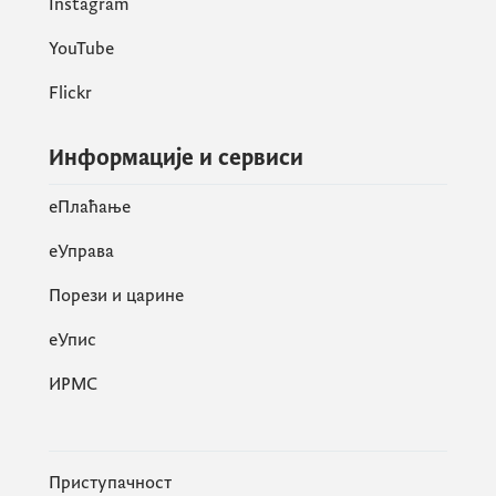
Instagram
YouTube
Flickr
Информације и сервиси
eПлаћање
еУправа
Порези и царине
eУпис
ИРМС
Приступачност