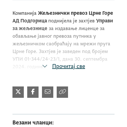
Компанија
Жељезнички превоз Црне Горе
АД Подгорица
поднијела је захтјев
Управи
за жељезнице
за издавање лиценце за
обављање јавног превоза путника у
жељезничком саобраћају на мрежи пруга
Црне Горе. Захтјев је заведен под бројем
УПИ 01-344/24-23/1, дана 30. септембра
Прочитај све
2024. године.
Након детаљног прегледа достављене
документације,
Управа за жељезнице
је
утврдила да подносилац захтјева испуњава
све законом прописане услове за издавање
лиценце, у складу са чланом 56, став 1,
Везани чланци:
Закона о жељезници ("Службени лист ЦГ",