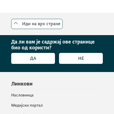
Иди на врх стране
Да ли вам је садржај ове странице
био од користи?
ДА
НЕ
На свечаности одржаној у просторијама
Линкови
Управе за жељезнице, директор Управе за
жељезнице,
Денис Лукач
, уручио је
Насловница
лиценцу извршној директорици компаније
Медијски портал
Жељезнички превоз Црне Горе АД
Подгорица, госпођи
Драгани Лукшић
. Том