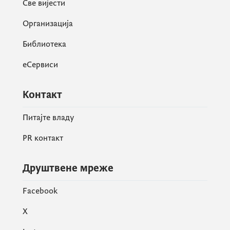
Све вијести
приликом, истакнута је важност ове
Организација
лиценце за унапређење услуга
жељезничког превоза у Црној Гори, као и
Библиотека
за јачање повјерења путника у сигурност и
еСервиси
квалитет превоза.
Контакт
Питајте владу
PR контакт
Друштвене мреже
Facebook
X