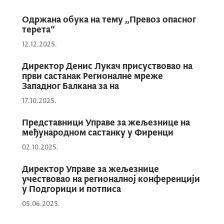
бр. 27/2013 и 43/13), као и члановима 3 и 4
Одржана обука на тему „Превоз опасног
Правилника о издавању лиценце за превоз
терета“
у жељезничком саобраћају ("Службени
12.12.2025.
лист ЦГ", бр. 56/08).
Директор Денис Лукач присуствовао на
први састанак Регионалне мреже
Западног Балкана за на
На основу горе наведеног,
Управа за
17.10.2025.
жељезнице
донијела је Рјешење бр. УПИ
01-344/24-23/2 од 21. октобра 2024.
Представници Управе за жељезнице на
године, којим се издаје
Лиц
енца за јавни
међународном састанку у Фиренци
превоз путника у жељезничком
02.10.2025.
саобраћају компанији Жељезнички
Директор Управе за жељезнице
превоз Црне Горе АД Подгорица
. Лиценца
учествовао на регионалној конференцији
важи у периоду од 22. октобра 2024. до
у Подгорици и потписа
22. октобра 2029. године.
05.06.2025.