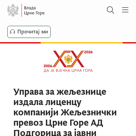
Прочитај ми
Управа за жељезнице
издала лиценцу
компанији Жељезнички
превоз Црне Горе АД
Подгорица за јавни