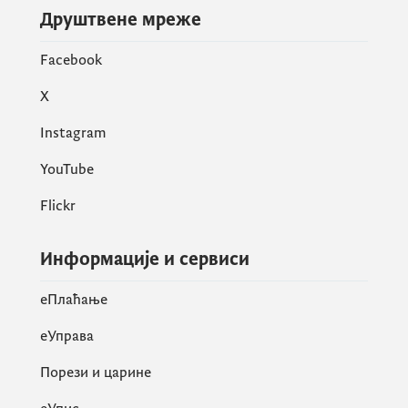
Друштвене мреже
Facebook
X
Instagram
YouTube
Flickr
Информације и сервиси
eПлаћање
еУправа
Порези и царине