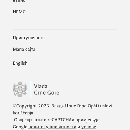
eУпис
ИРМС
Приступачност
Мапа сајта
English
©Copyright 2026.
Влада Црне Горе
Opšti uslovi
korišćenja
Овај сајт штити
reCAPTCHA
и примјењује
Google
политику приватности
и
услове