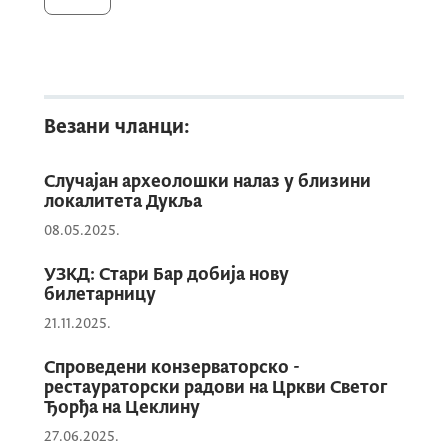
налазила некропола стећака, од којих је
данас видљиво десетак.
Циљ истраживања је дефинисање
Везани чланци:
хронолошке слике цркве, њених
грађевинских фаза, као и рјешавање
Случајан археолошки налаз у близини
локалитета Дукља
идентификације старијег објекта. Добијени
подаци биће искориштени за евентуалне
08.05.2025.
корекције конзерваторског пројекта, којим
УЗКД: Стари Бар добија нову
се планира санација влаге у цркви.
билетарницу
21.11.2025.
Истраживања ће бити спровођена у
Спроведени конзерваторско -
рестаураторски радови на Цркви Светог
објекту методом широког ископа, а
Ђорђа на Цеклину
планирано је и скопавање ровова уз
27.06.2025.
спољашње темеље.