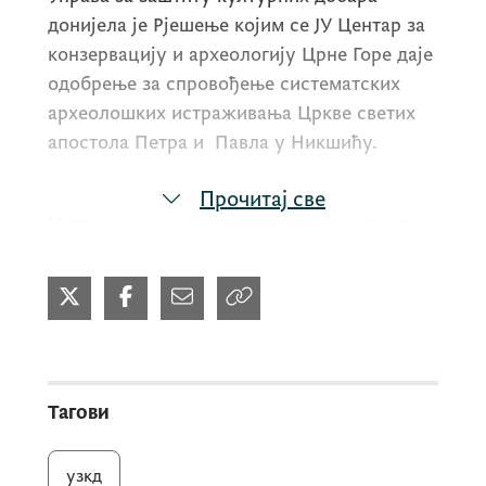
донијела је Рјешење којим се ЈУ Центар за
конзервацију и археологију Црне Горе даје
одобрење за спровођење систематских
археолошких истраживања Цркве светих
апостола Петра и Павла у Никшићу.
Прочитај све
Истраживања се спроводе у периоду од
17.11. до 20.12.2025. године, а њима
руководи археолог мр Милош Живановић.
Црква има статус културног добра од
националног значаја, а налази се на
Тагови
градском гробљу, у подножју Петрове
главице, недалеко од Цркве Светог
узкд
Василија Острошког. Око цркве се