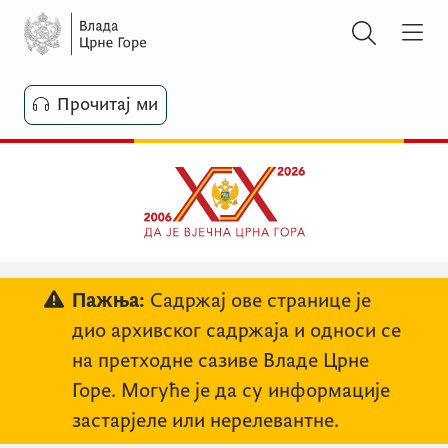
Прочитај ми
Пажња:
Садржај ове странице је
дио архивског садржаја и односи се
на претходне сазиве Владе Црне
Горе. Могуће је да су информације
застарјеле или нерелевантне.