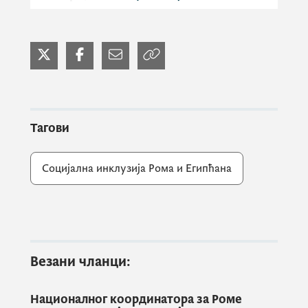
У циљу побољшања социо-економског и
правног положаја Рома и Египћана у Црној
Гори, кроз изградњу инклузивног и
отвореног друштва заснованог на борби и
елиминисању свих облика
Тагови
дискриминације, антициганизма и
сиромаштва, Министарство људских и
Социјална инклузија Рома и Египћана
мањинских права, у сарадњи са
Министарством рада и социјалног
старања, Министарством здравља,
Заводом за запошљавање Црне Горе и
њемачком међународном организацијом
Везани чланци:
ХЕЛП, потписали су уговор са
сарадницима социјалне инклузије Рома и
Националног координатора за Роме
Египћана у областима – запошљавања,