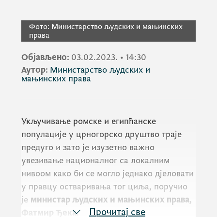
Фото:
Министарство људских и мањинских
права
Објављено:
03.02.2023.
•
14:30
Аутор:
Министарство људских и
мањинских права
Укључивање ромске и египћанске
популације у црногорско друштво траје
предуго и зато је изузетно важно
увезивање националног са локалним
нивоом како би се могло једнако дјеловати
у правцу остваривања тог циља, поручио
је
министар људских и мањинских права,
Прочитај све
Фатмир Ђека.