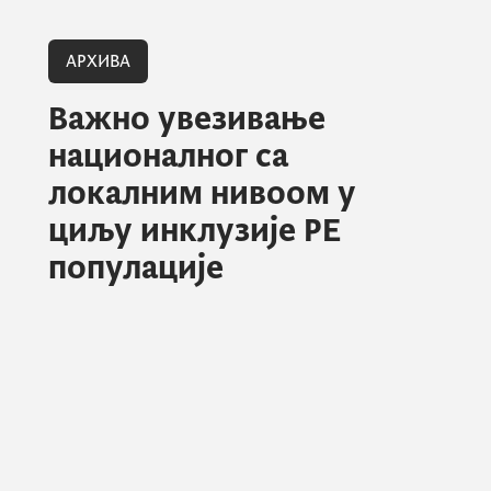
АРХИВА
Важно увезивање
националног са
локалним нивоом у
циљу инклузије РЕ
популације