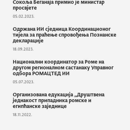
Сокоља Беганаја примио је министар
социјалне и здравствене заштите.
просвјете
05.02.2023.
Уговор, који је наставак пројекта
Одржана ИИ сједница Координационог
тијела за праћење спровођења Познанске
“Социјално укључивање Рома и Египћана
декларације
уз посредовање сарадника за инклузију”, а
18.09.2023.
који је имплементирао Хелп, потписали су
21 сарадник/сарадница.
Национални координатор за Роме на
другом регионалном састанаку Управног
одбора РОМАЦТЕД ИИ
Ђека је, на прес конференцији поводом
05.07.2023.
потписивања уговора, рекао да Влада Црне
Организована едукација „Друштвена
Горе своју озбиљну посвећеност
једнакост припадника ромске и
социјалној интеграцији те популације
египћанске заједнице
настоји да потврди у свакој области од
18.11.2022.
приоритетног значаја за њихову заједницу.