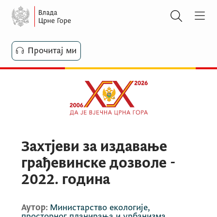
Прочитај ми
Захтјеви за издавање
грађевинске дозволе -
2022. година
Аутор:
Министарство екологије,
просторног планирања и урбанизма