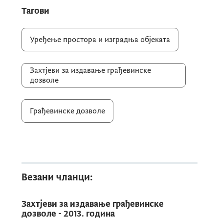
10-333/22-415/1 - АД Црногорски
Тагови
електропреносни систем
УПИ 1064_932__2018
Уређење простора и изградња објеката
УПИ 063_585_29_2020 допис ГД
УПИ 102_44_14_2021 АД Црногорски
Захтјеви за издавање грађевинске
електропреносни систем
дозволе
УПИ 10_333_22_126_2 допис ГД
УПИ 10-333/22-15/1 Црногорски
Грађевинске дозволе
електропреносни систем АД
Везани чланци:
Захтјеви за издавање грађевинске
дозволе - 2013. година