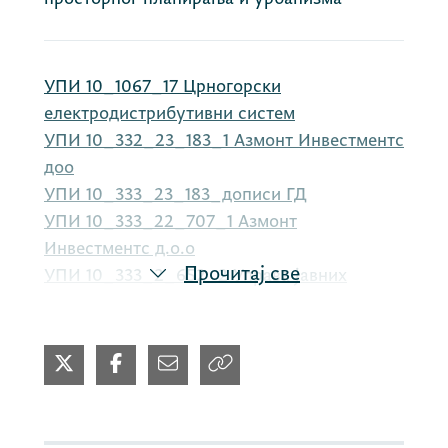
УПИ 10_1067_17 Црногорски
електродистрибутивни систем
УПИ 10_332_23_183_1 Азмонт Инвестментс
доо
УПИ 10_333_23_183_дописи ГД
УПИ 10_333_22_707_1 Азмонт
Инвестментс д.о.о
Прочитај све
УПИ 10_333_2_652_2 Управа јавних
радова
12-745-22-4425-1 Б4Б ДОО
УПИ 10-333-22-365-12 - Црногорски
електропреносни систем АД ДОПИСИ
УПИ 10_333_22_431_2 допис Гд
УПИ 063_585_30-2020 допис ГД