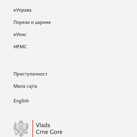
еУправа
Порези и царине
eУпис
ИРМС
Приступачност
Мапа сајта
English