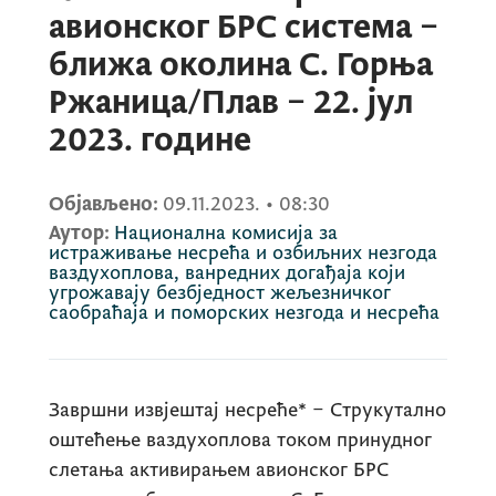
авионског БРС система –
ближа околина С. Горња
Ржаница/Плав – 22. јул
2023. године
Објављено:
09.11.2023.
•
08:30
Аутор:
Национална комисија за
истраживање несрећа и озбиљних незгода
ваздухоплова, ванредних догађаја који
угрожавају безбједност жељезничког
саобраћаја и поморских незгода и несрећа
Завршни извјештај несреће* – Струкутално
оштећење ваздухоплова током принудног
слетања активирањем авионског БРС