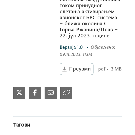
током принудног
слетања активирањем
авионског БРС система
– ближа околина С.
Горња Ржаница/Плав –
22. јул 2023. године
Верзија
1.0
•
Објављено
:
09.11.2023. 11:03
Преузми
pdf
•
3 MB
Тагови