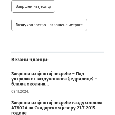
Завршни извјештај
Ваздухоплоство - завршене истраге
Везани чланци:
Завршни извјештај несреће – Пад
ултралаког ваздухоплова (једрилице) –
ближа околина...
08.11.2024.
Завршни извјештај несреће ваздухоплова
АТ802А на Скадарском језеру 21.7.2015.
године