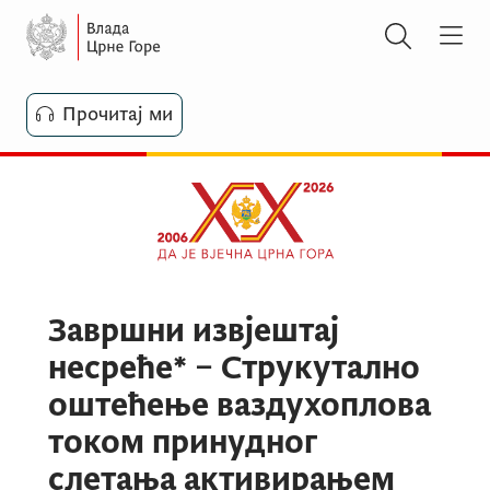
Прочитај ми
Завршни извјештај
несреће* – Струкутално
оштећење ваздухоплова
током принудног
слетања активирањем