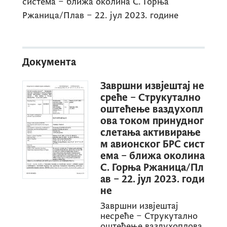
система – ближа околина С. Горња
Ржаница/Плав – 22. јул 2023. године
Документа
Завршни извјештај не
среће – Струкутално
оштећење ваздухопл
ова током принудног
слетања активирање
м авионског БРС сист
ема – ближа околина
С. Горња Ржаница/Пл
ав – 22. јул 2023. годи
не
Завршни извјештај
несреће – Струкутално
оштећење ваздухоплова