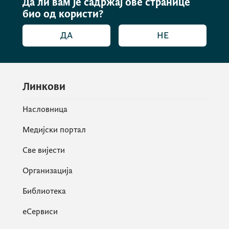
Да ли вам је садржај ове странице
био од користи?
ДА
НЕ
Линкови
Насловница
Медијски портал
Све вијести
Организација
Библиотека
еСервиси