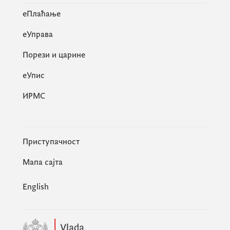
eПлаћање
еУправа
Порези и царине
eУпис
ИРМС
Приступачност
Мапа сајта
English