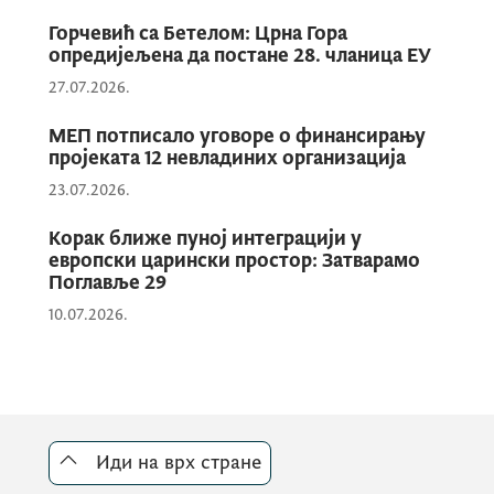
и о процесу доношења одлука у Европској
Горчевић са Бетелом: Црна Гора
опредијељена да постане 28. чланица ЕУ
унији. Такође, појашњени су ефекти
чланства на животни стандард, цијене,
27.07.2026.
положај малих произвођача, област
МЕП потписало уговоре о финансирању
миграција и друга питања од значаја за
пројеката 12 невладиних организација
свакодневни живот грађана.
23.07.2026.
Корак ближе пуној интеграцији у
европски царински простор: Затварамо
Поглавље 29
10.07.2026.
Зеновић је нагласио да чланство у
Европској унији не значи губитак
суверенитета, већ његово дијељење са
Иди на врх стране
другим државама у областима од