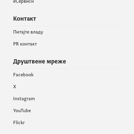
своје представнике.
еСервиси
Контакт
„Наши министри, посланици и експерти
учествоваће у доношењу одлука, креирању
Питајте владу
правила, преговорима и гласању“, казао је
PR контакт
Зеновић.
Друштвене мреже
Facebook
X
Instagram
YouTube
Flickr