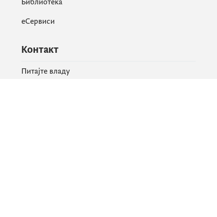
Библиотека
еСервиси
Контакт
Питајте владу
PR контакт
Друштвене мреже
Facebook
X
Instagram
YouTube