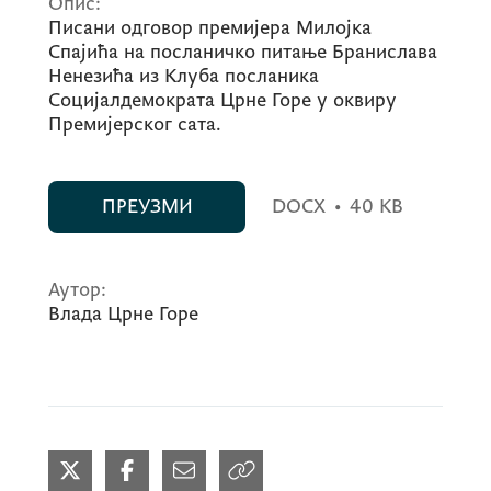
Опис:
Писани одговор премијера Милојка
Спајића на посланичко питање Бранислава
Ненезића из Клуба посланика
Социјалдемократа Црне Горе у оквиру
Премијерског сата.
ПРЕУЗМИ
DOCX
•
40 KB
Аутор:
Влада Црне Горе