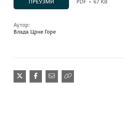
ПРЕУЗМИ
PDF
•
67 KB
Аутор:
Влада Црне Горе