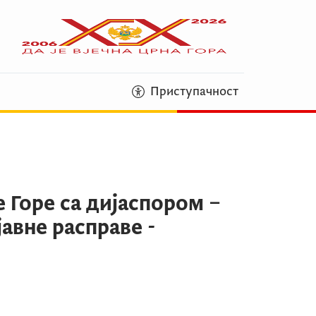
Приступачност
 Горе са дијаспором –
авне расправе -