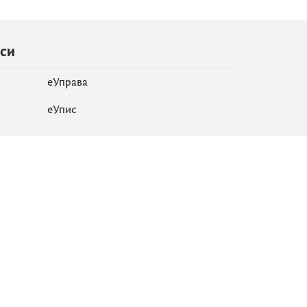
иси
еУправа
eУпис
Мапа сајта