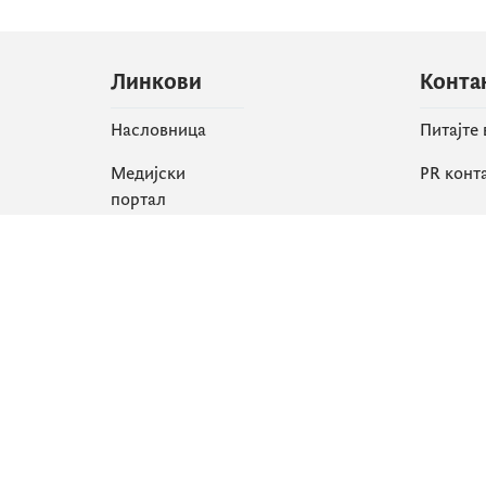
Линкови
Конта
Насловница
Питајте
Медијски
PR конт
портал
Друшт
Све вијести
Faceboo
Организација
X
Библиотека
Instagr
еСервиси
YouTube
Flickr