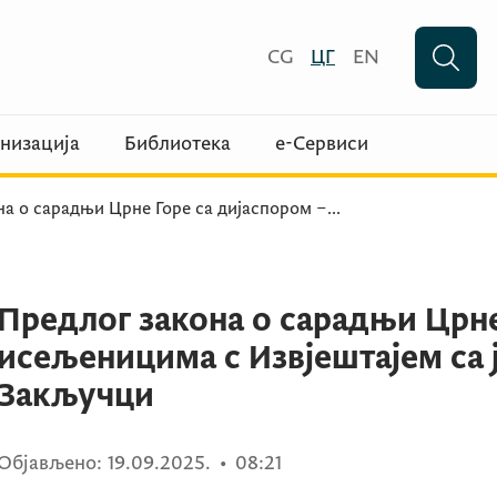
CG
ЦГ
EN
низација
Библиотека
е-Сервиси
на о сарадњи Црне Горе са дијаспором –
...
Предлог закона о сарадњи Црне
исељеницима с Извјештајем са ј
Закључци
Објављено:
19.09.2025.
•
08:21