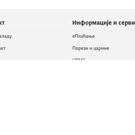
кт
Информације и серв
 владу
eПлаћање
акт
Порези и царине
ИРМС
вене мреже
k
Приступачност
am
English