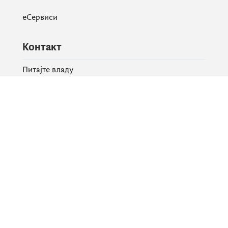
еСервиси
Контакт
Питајте владу
PR контакт
Друштвене мреже
Facebook
X
Instagram
YouTube
Flickr