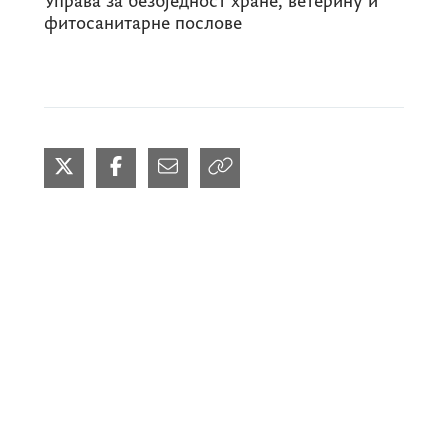
Управа за безбједност хране, ветерину и
фитосанитарне послове