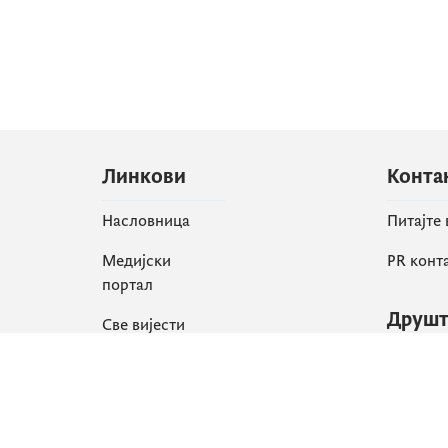
Линкови
Конта
Насловница
Питајте
Медијски
PR конт
портал
Друшт
Све вијести
Faceboo
Организација
X
Библиотека
Instagr
еСервиси