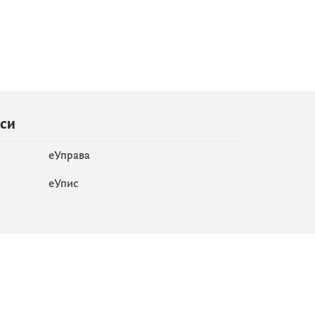
иси
еУправа
eУпис
Мапа сајта