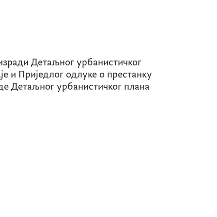
 изради Детаљног урбанистичког
је и Приједлог одлуке о престанку
де Детаљног урбанистичког плана