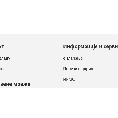
кт
Информације и серв
 владу
eПлаћање
акт
Порези и царине
ИРМС
вене мреже
k
Приступачност
am