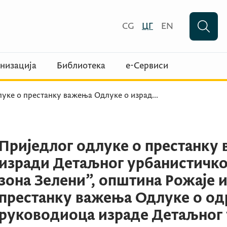
CG
ЦГ
EN
низација
Библиотека
е-Сервиси
луке о престанку важења Одлуке о израд
...
Приједлог одлуке о престанку
изради Детаљног урбанистичко
зона Зелени”, општина Рожаје 
престанку важења Одлуке о о
руководиоца израде Детаљног 