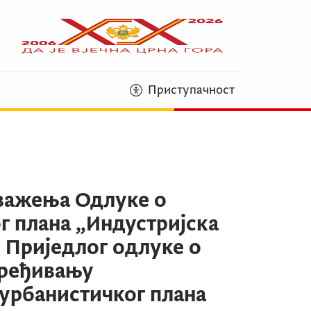
Приступачност
 важења Одлуке о
г плана „Индустријска
и Приједлог одлуке о
дређивању
урбанистичког плана