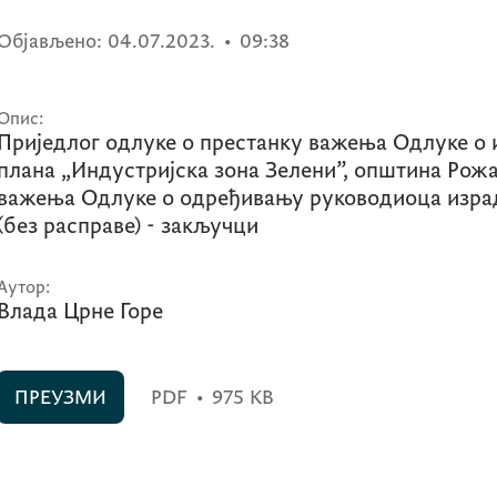
Објављено:
04.07.2023.
•
09:38
Опис:
Приједлог одлуке о престанку важења Одлуке о
плана „Индустријска зона Зелени”, општина Рожа
важења Одлуке о одређивању руководиоца изра
(без расправе) - закључци
Аутор:
Влада Црне Горе
ПРЕУЗМИ
PDF
•
975 KB