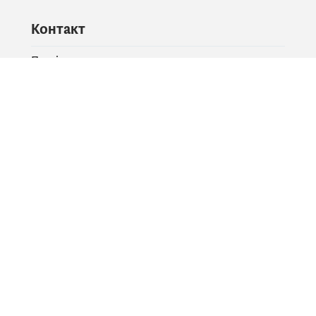
Контакт
Питајте владу
PR контакт
Друштвене мреже
Facebook
X
Instagram
YouTube
Flickr