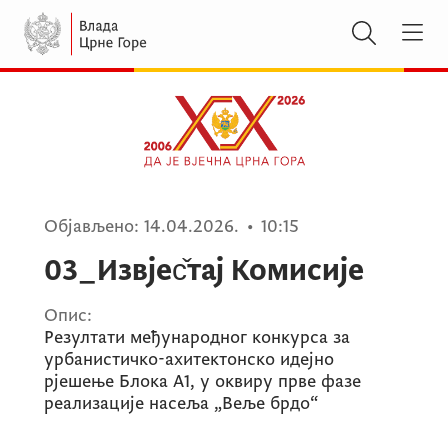
Објављено:
14.04.2026.
•
10:15
03_Извјес̌тај Комисије
Опис:
Резултати међународног конкурса за
урбанистичко-ахитектонско идејно
рјешење Блока А1, у оквиру прве фазе
реализације насеља „Веље брдо“