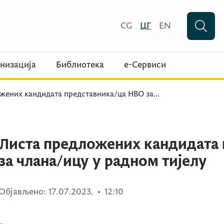
CG
ЦГ
EN
низација
Библиотека
е-Сервиси
жених кандидата представника/ца НВО за
...
Листа предложених кандидата
за члана/ицу у радном тијелу
Објављено:
17.07.2023.
•
12:10