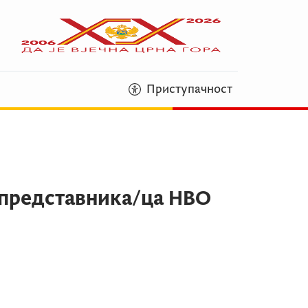
Приступачност
 представника/ца НВО