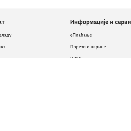
кт
Информације и серв
 владу
eПлаћање
акт
Порези и царине
ИРМС
вене мреже
k
Приступачност
am
English