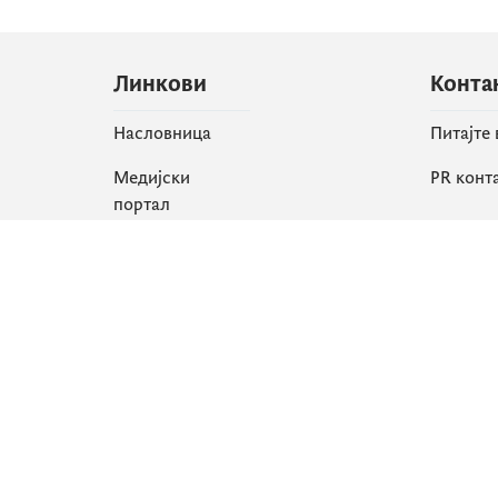
Линкови
Конта
Насловница
Питајте
Медијски
PR конт
портал
Друшт
Све вијести
Faceboo
Организација
X
Библиотека
Instagr
еСервиси
YouTube
Flickr