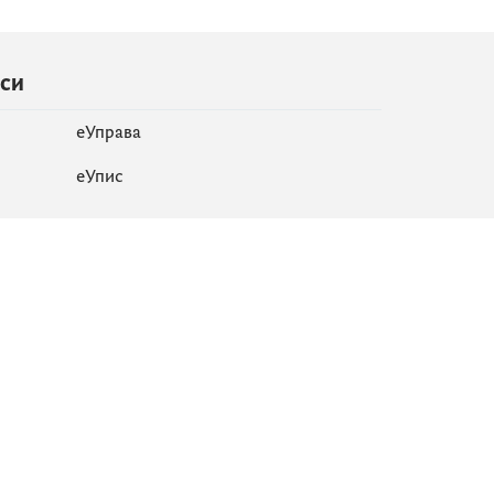
иси
еУправа
eУпис
Мапа сајта