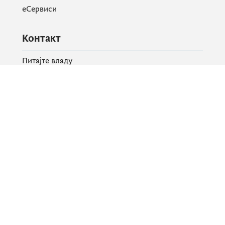
еСервиси
Контакт
Питајте владу
PR контакт
Друштвене мреже
Facebook
X
Instagram
YouTube
Flickr