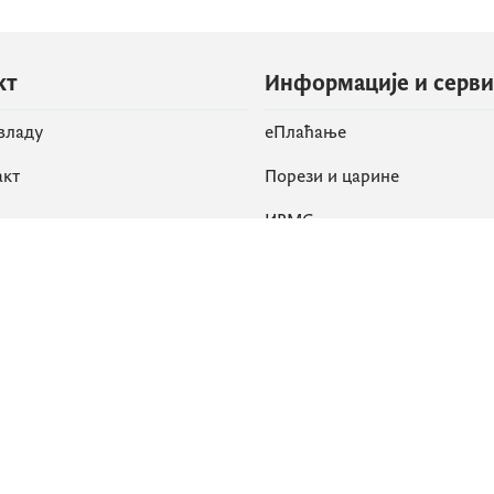
кт
Информације и серв
 владу
eПлаћање
акт
Порези и царине
ИРМС
вене мреже
k
Приступачност
am
English