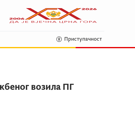
Приступачност
жбеног возила ПГ