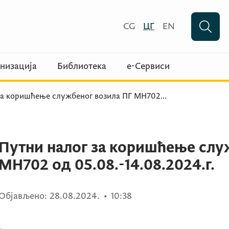
CG
ЦГ
EN
низација
Библиотека
е-Сервиси
за коришћење службеног возила ПГ МН702
...
Путни налог за коришћење слу
МН702 од 05.08.-14.08.2024.г.
Објављено:
28.08.2024.
•
10:38