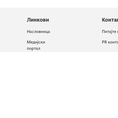
Линкови
Конта
Насловница
Питајте
Медијски
PR конт
портал
Друшт
Све вијести
Faceboo
Организација
X
Библиотека
Instagr
еСервиси
YouTube
Flickr