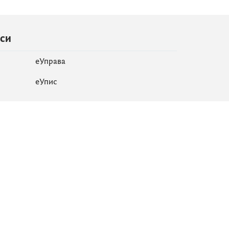
иси
еУправа
eУпис
Мапа сајта