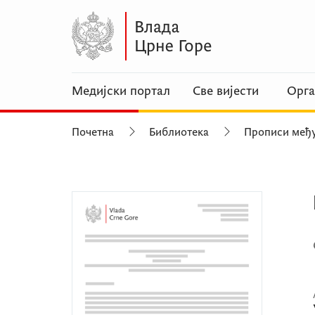
Медијски портал
Све вијести
Орга
Почетна
Библиотека
Прописи међ