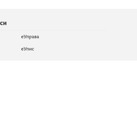
иси
еУправа
eУпис
Мапа сајта