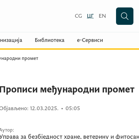
CG
ЦГ
EN
низација
Библиотека
е-Сервиси
ународни промет
Прописи међународни промет
Објављено:
12.03.2025.
•
05:05
Аутор:
Управа за безбједност хране, ветерину и фитоса