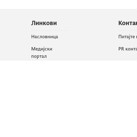
Линкови
Конта
Насловница
Питајте
Медијски
PR конт
портал
Друшт
Све вијести
Faceboo
Организација
X
Библиотека
Instagr
еСервиси
YouTube
Flickr