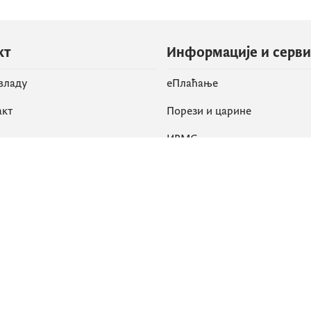
кт
Информације и серв
 владу
eПлаћање
акт
Порези и царине
ИРМС
вене мреже
k
Приступачност
am
English