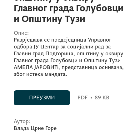
Главног града Голубовци
и Општину Тузи
Опис:
Разрјешава се предсједница Управног
одбора ЈУ Центар за социјални рад за
Главни град Подгорица, општину у оквиру
Главног града Голубовци и Општину Тузи
АМЕЛА ЈАРОВИЋ, представница оснивача,
због истека мандата.
ПРЕУЗМИ
PDF
•
89 KB
Аутор:
Влада Црне Горе