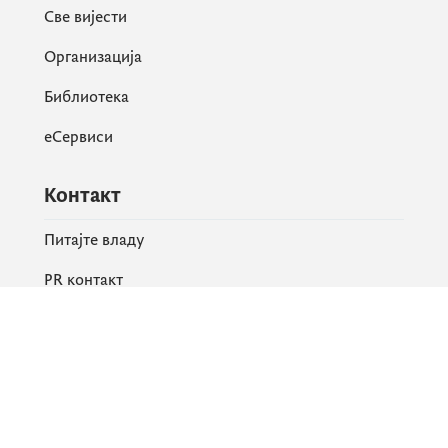
Све вијести
Организација
Библиотека
еСервиси
Контакт
Питајте владу
PR контакт
Друштвене мреже
Facebook
X