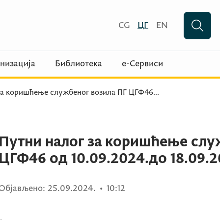
CG
ЦГ
EN
низација
Библиотека
е-Сервиси
за коришћење службеног возила ПГ ЦГФ46
...
Путни налог за коришћење слу
ЦГФ46 од 10.09.2024.до 18.09.2
Објављено:
25.09.2024.
•
10:12