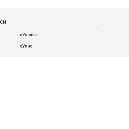
иси
еУправа
eУпис
Мапа сајта