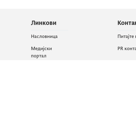
Линкови
Конта
Насловница
Питајте
Медијски
PR конт
портал
Друшт
Све вијести
Faceboo
Организација
X
Библиотека
Instagr
еСервиси
YouTube
Flickr