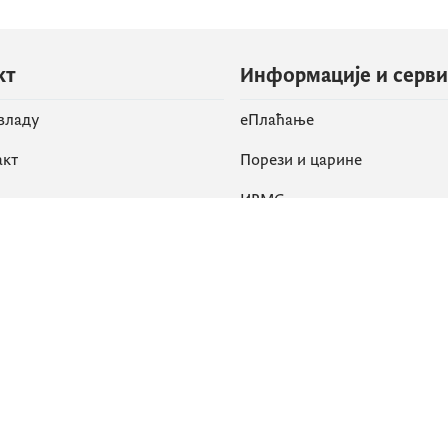
кт
Информације и серв
 владу
eПлаћање
акт
Порези и царине
ИРМС
вене мреже
k
Приступачност
am
English