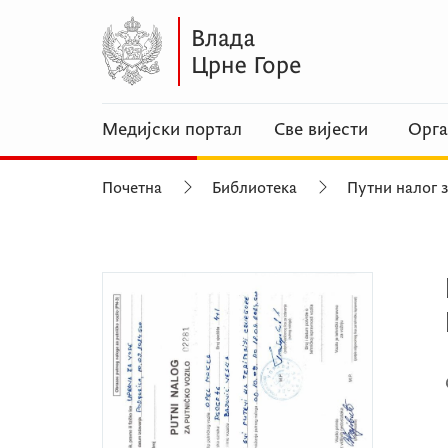
Медијски портал
Све вијести
Орга
Почетна
Библиотека
Путни налог 