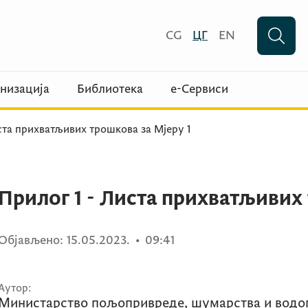
CG
ЦГ
EN
низација
Библиотека
е-Сервиси
ста прихватљивих трошкова за Мјеру 1
Прилог 1 - Листа прихватљивих 
Објављено:
15.05.2023.
•
09:41
Аутор:
Министарство пољопривреде, шумарства и водо