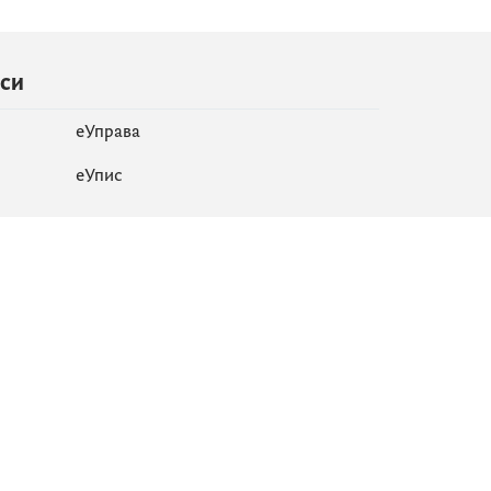
иси
еУправа
eУпис
Мапа сајта