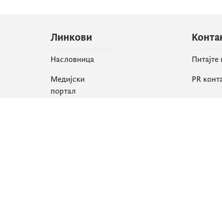
Линкови
Конта
Насловница
Питајте
Медијски
PR конт
портал
Друшт
Све вијести
Faceboo
Организација
X
Библиотека
Instagr
еСервиси
YouTube
Flickr