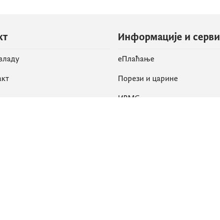
кт
Информације и серв
 владу
eПлаћање
акт
Порези и царине
ИРМС
вене мреже
k
Приступачност
am
English