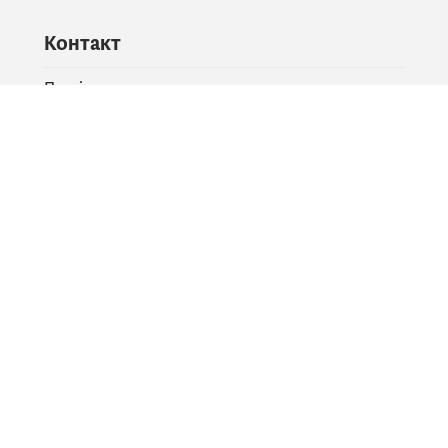
Контакт
Питајте владу
PR контакт
Друштвене мреже
Facebook
X
Instagram
YouTube
Flickr