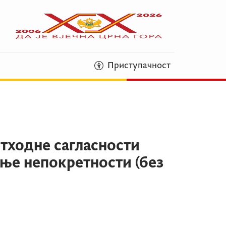
Приступачност
тходне сагласности
ње непокретности (без