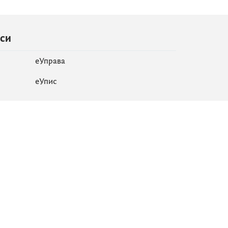
иси
еУправа
eУпис
Мапа сајта