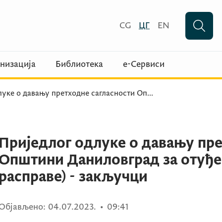
CG
ЦГ
EN
низација
Библиотека
е-Сервиси
луке о давању претходне сагласности Оп
...
Приједлог одлуке о давању пре
Општини Даниловград за отуђе
расправе) - закључци
Објављено:
04.07.2023.
•
09:41