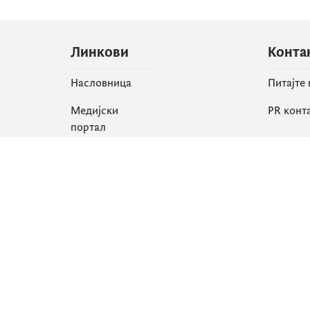
Линкови
Конта
Насловница
Питајте
Медијски
PR конт
портал
Друшт
Све вијести
Faceboo
Организација
X
Библиотека
Instagr
еСервиси
YouTube
Flickr