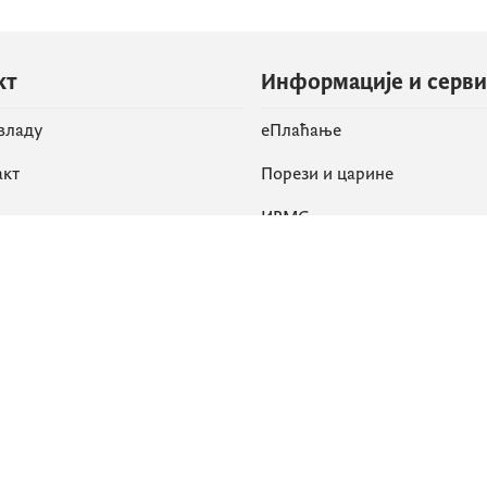
кт
Информације и серв
 владу
eПлаћање
акт
Порези и царине
ИРМС
вене мреже
k
Приступачност
am
English