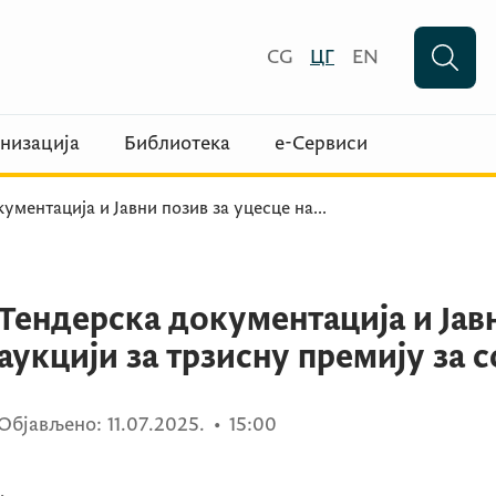
CG
ЦГ
EN
низација
Библиотека
е-Сервиси
ументација и Јавни позив за уцесце на
...
Тендерска документација и Јавн
аукцији за трзисну премију за 
Објављено:
11.07.2025.
•
15:00