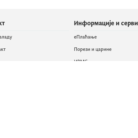
кт
Информације и серв
 владу
eПлаћање
акт
Порези и царине
ИРМС
вене мреже
k
Приступачност
am
English