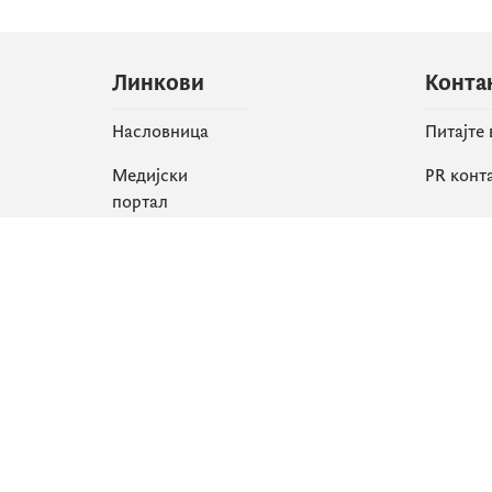
Линкови
Конта
Насловница
Питајте
Медијски
PR конт
портал
Друшт
Све вијести
Faceboo
Организација
X
Библиотека
Instagr
еСервиси
YouTube
Flickr