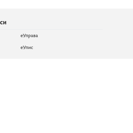
иси
еУправа
eУпис
Мапа сајта