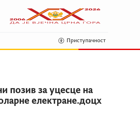
Приступачност
и позив за уцесце на
соларне електране.доцx