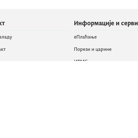
кт
Информације и серв
 владу
eПлаћање
акт
Порези и царине
ИРМС
вене мреже
k
Приступачност
am
English