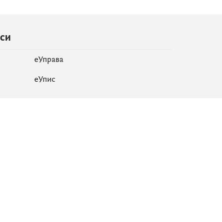
иси
еУправа
eУпис
Мапа сајта