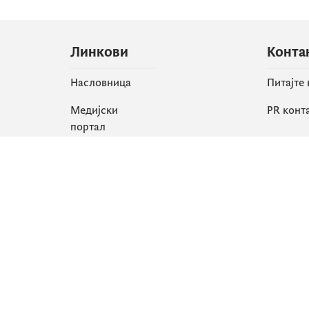
Линкови
Конта
Насловница
Питајте
Медијски
PR конт
портал
Друшт
Све вијести
Faceboo
Организација
X
Библиотека
Instagr
еСервиси
YouTube
Flickr