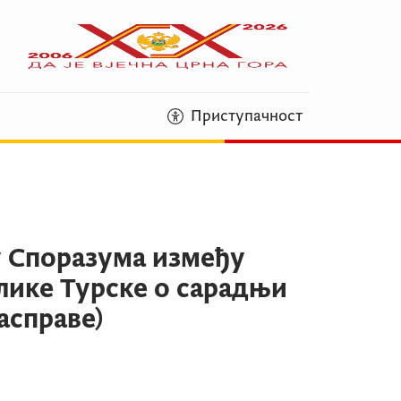
Приступачност
 Споразума између
лике Турске о сарадњи
асправе)