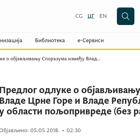
CG
ЦГ
EN
низација
Библиотека
е-Сервиси
ке о објављивању Споразума између Влад
...
Предлог одлуке о објављивању
Владе Црне Горе и Владе Репуб
у области пољопривреде (без р
Објављено:
05.05.2018.
•
02:30