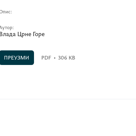
Опис:
Аутор:
Влада Црне Горе
ПРЕУЗМИ
PDF
•
306 KB