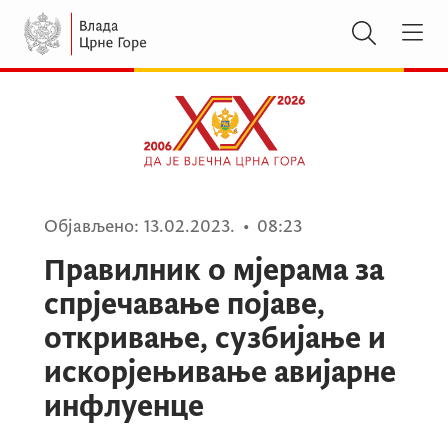
Објављено:
13.02.2023.
•
08:23
Правилник о мјерама за
спрјечавање појаве,
откривање, сузбијање и
искорјењивање авијарне
инфлуенце