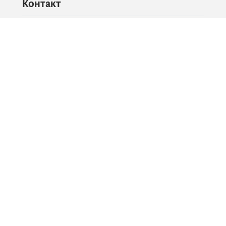
Контакт
Питајте владу
PR контакт
Друштвене мреже
Facebook
X
Instagram
YouTube
Flickr
Информације и сервиси