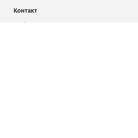
Контакт
Питајте владу
PR контакт
Друштвене мреже
Facebook
X
Instagram
YouTube
Flickr
Информације и сервиси