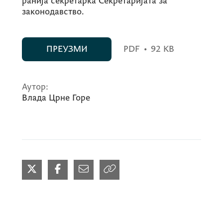
ранија секретарка Секретаријата за
законодавство.
ПРЕУЗМИ
PDF
•
92 KB
Аутор:
Влада Црне Горе