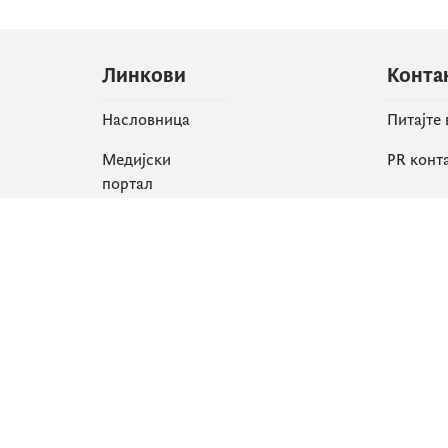
Линкови
Конта
Насловница
Питајте
Медијски
PR конт
портал
Друшт
Све вијести
Faceboo
Организација
X
Библиотека
Instagr
еСервиси
YouTube
Flickr