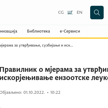
CG
ЦГ
EN
низација
Библиотека
е-Сервиси
мјерама за утврђивање, сузбијање и иск
...
Правилник о мјерама за утврђи
искорјењивање ензоотске леук
Објављено:
01.10.2022.
•
10:22