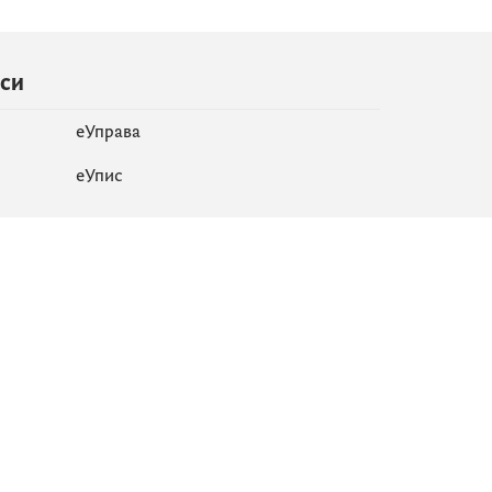
иси
еУправа
eУпис
Мапа сајта