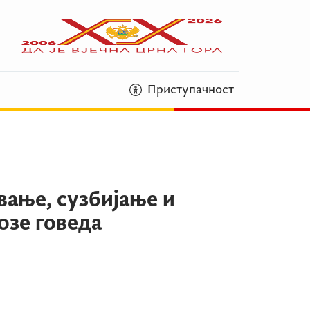
Приступачност
вање, сузбијање и
озе говеда