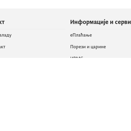
кт
Информације и серв
 владу
eПлаћање
акт
Порези и царине
ИРМС
вене мреже
k
Приступачност
am
English