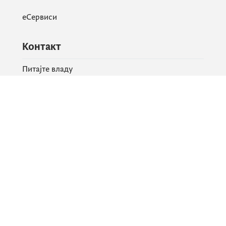
еСервиси
Контакт
Питајте владу
PR контакт
Друштвене мреже
Facebook
X
Instagram
YouTube
Flickr