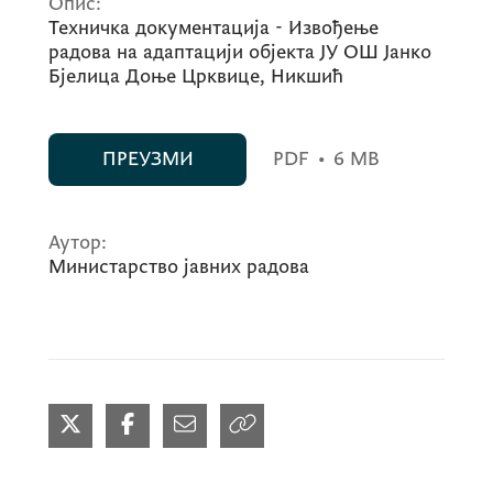
Опис:
Техничка документација - Извођење
радова на адаптацији објекта ЈУ ОШ Јанко
Бјелица Доње Црквице, Никшић
ПРЕУЗМИ
PDF
•
6 MB
Аутор:
Министарство јавних радова