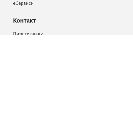
еСервиси
Контакт
Питајте владу
PR контакт
Друштвене мреже
Facebook
X
Instagram
YouTube
Flickr