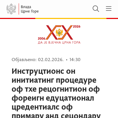
Објављено:
02.02.2026.
•
14:30
Инструцтионс он
инитиатинг процедуре
оф тхе рецогнитион оф
фореигн едуцатионал
цредентиалс оф
примарy анд сецондарy