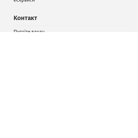
Контакт
Питајте владу
PR контакт
Друштвене мреже
Facebook
X
Instagram
YouTube
Flickr