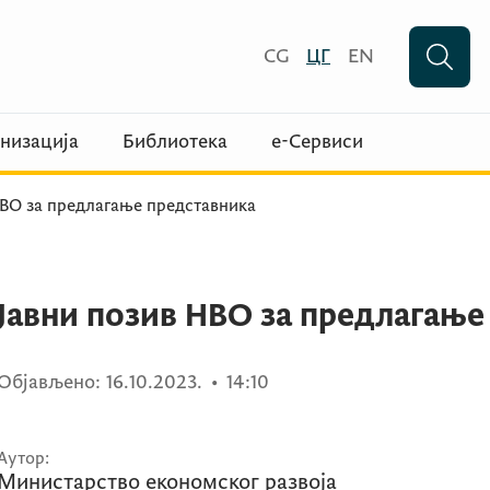
CG
ЦГ
EN
низација
Библиотека
е-Сервиси
НВО за предлагање представника
Јавни позив НВО за предлагање
Објављено:
16.10.2023.
•
14:10
Аутор:
Министарство економског развоја