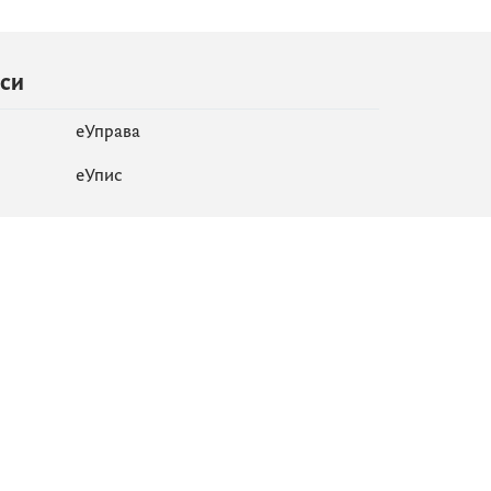
иси
еУправа
eУпис
Мапа сајта