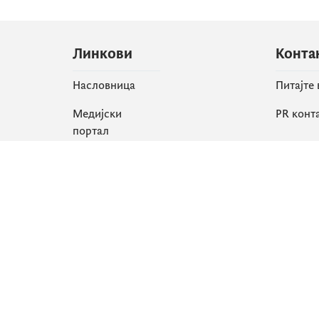
Линкови
Конта
Насловница
Питајте
Медијски
PR конт
портал
Друшт
Све вијести
Faceboo
Организација
X
Библиотека
Instagr
еСервиси
YouTube
Flickr