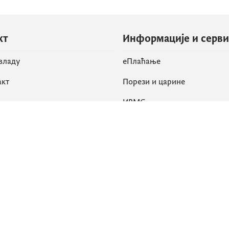
кт
Информације и серв
 владу
eПлаћање
акт
Порези и царине
ИРМС
вене мреже
k
Приступачност
am
English