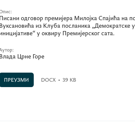
Опис:
Писани одговор премијера Милојка Спајића на п
Вуксановића из Клуба посланика „Демократске у
иницијативе“ у оквиру Премијерског сата.
Аутор:
Влада Црне Горе
ПРЕУЗМИ
DOCX
•
39 KB