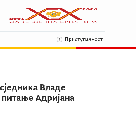
Приступачност
сједника Владе
 питање Адријана