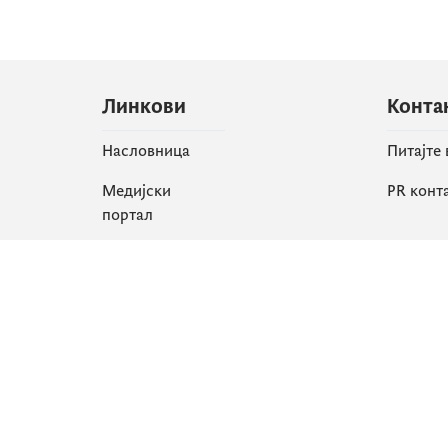
Линкови
Конта
Насловница
Питајте
Медијски
PR конт
портал
Друшт
Све вијести
Faceboo
Организација
X
Библиотека
Instagr
еСервиси
YouTube