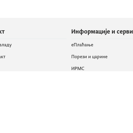
кт
Информације и серв
 владу
eПлаћање
акт
Порези и царине
ИРМС
вене мреже
k
Приступачност
am
English