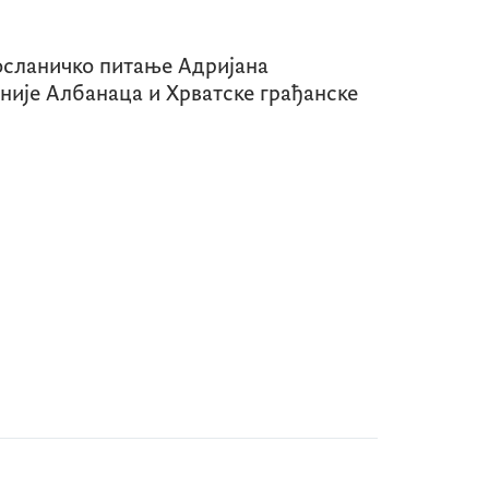
осланичко питање Адријана
није Албанаца и Хрватске грађанске