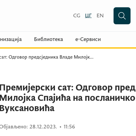
CG
ЦГ
EN
низација
Библиотека
е-Сервиси
сат: Одговор предсједника Владе Милојк
...
Премијерски сат: Одговор пред
Милојка Спајића на посланичко
Вуксановића
Објављено:
28.12.2023.
•
11:56