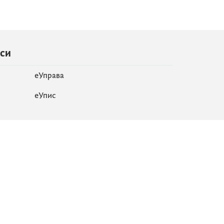
иси
еУправа
eУпис
Мапа сајта