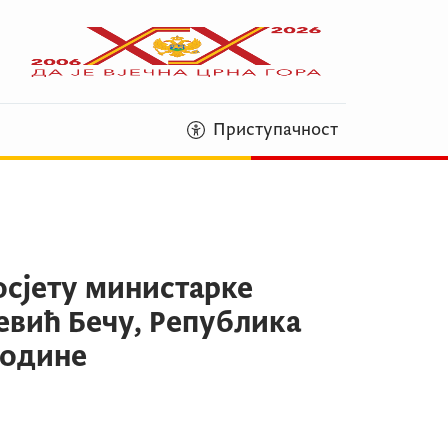
Приступачност
осјету министарке
евић Бечу, Република
године