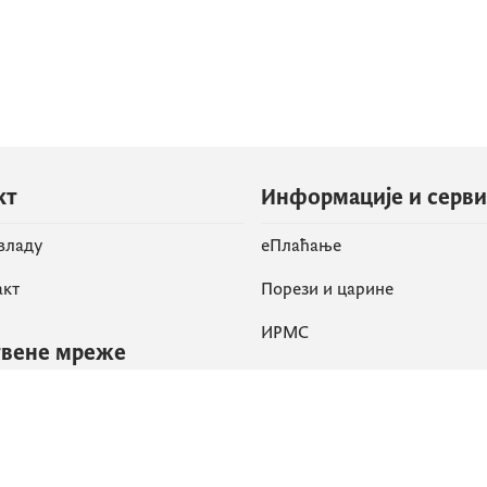
кт
Информације и серв
 владу
eПлаћање
акт
Порези и царине
ИРМС
вене мреже
k
Приступачност