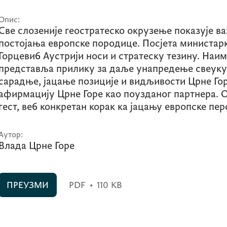
Опис:
Све слозеније геостратеско окрузење показује ва
постојања европске породице. Посјета министар
Горцеви6 Аустрији носи и стратеску тезину. Наим
представља прилику за даље унапредење свеуку
сарадње, јацање позиције и видљивости Црне Го
афирмацију Црне Горе као поузданог партнера. О
гест, ве6 конкретан корак ка јацању европске пер
Аутор:
Влада Црне Горе
ПРЕУЗМИ
PDF
•
110 KB