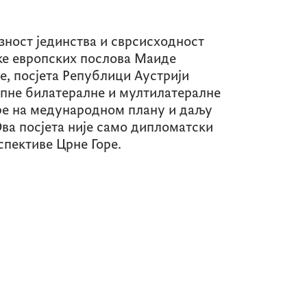
зност јединства и сврсисходност
ке европских послова Маиде
е, посјета Републици Аустрији
пне билатералне и мултилатералне
ре на медународном плану и даљу
ва посјета није само дипломатски
спективе Црне Горе.