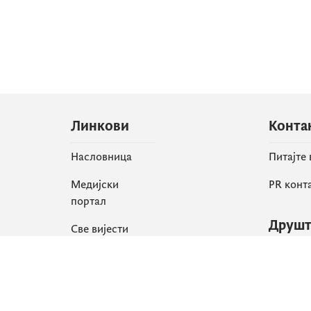
Линкови
Конта
Насловница
Питајте
Медијски
PR конт
портал
Друшт
Све вијести
Faceboo
Организација
X
Библиотека