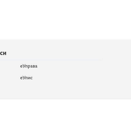
иси
еУправа
eУпис
Мапа сајта