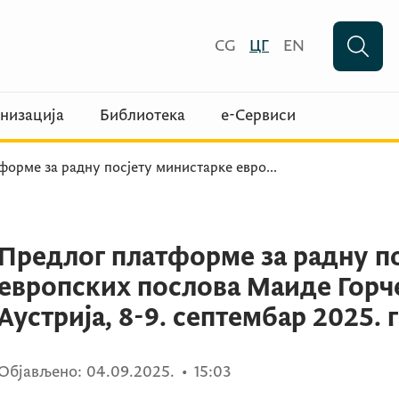
CG
ЦГ
EN
низација
Библиотека
е-Сервиси
форме за радну посјету министарке евро
...
Предлог платформе за радну п
европских послова Маиде Горч
Аустрија, 8-9. септембар 2025. 
Објављено:
04.09.2025.
•
15:03