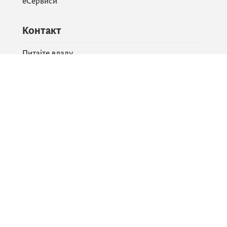
еСервиси
Контакт
Питајте владу
PR контакт
Друштвене мреже
Facebook
X
Instagram
YouTube
Flickr