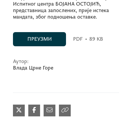
Испитног центра БОЈАНА ОСТОЈИЋ,
представница запослених, прије истека
мандата, због подношења оставке.
ПРЕУЗМИ
PDF
•
89 KB
Аутор:
Влада Црне Горе