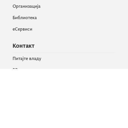
Организација
Библиотека
еСервиси
Контакт
Питајте владу
PR контакт
Друштвене мреже
Facebook
X
Instagram