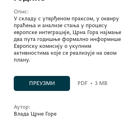
Опис:
У складу с утврђеном праксом, у оквиру
праћења и анализе стања у процесу
европске интеграције, Црна Гора најмање
два пута годишње формално информише
Европску комисију о укупним
активностима које се реализује на овом
плану.
ПРЕУЗМИ
PDF
•
3 MB
Аутор:
Влада Црне Горе