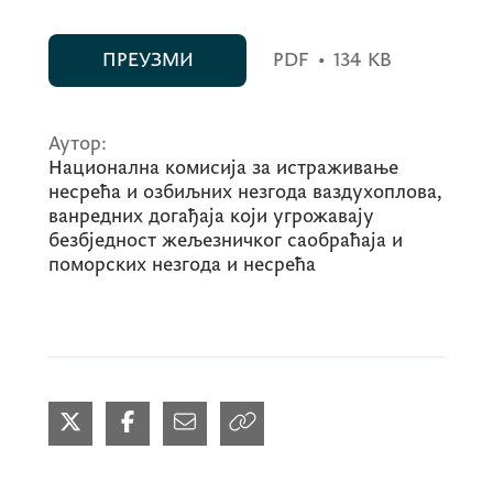
ПРЕУЗМИ
PDF
•
134 KB
Аутор:
Национална комисија за истраживање
несрећа и озбиљних незгода ваздухоплова,
ванредних догађаја који угрожавају
безбједност жељезничког саобраћаја и
поморских незгода и несрећа