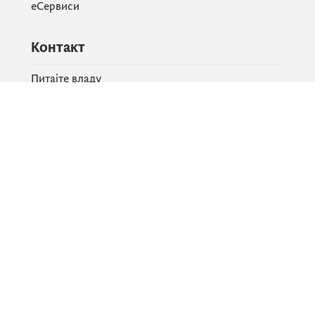
еСервиси
Контакт
Питајте владу
PR контакт
Друштвене мреже
Facebook
X
Instagram
YouTube
Flickr