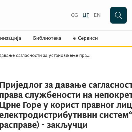
CG
ЦГ
EN
низација
Библиотека
е-Сервиси
 давање сагласности за установљење пра
...
Приједлог за давање сагласнос
права службености на непокрет
Црне Горе у корист правног ли
електродистрибутивни систем“ 
расправе) - закључци