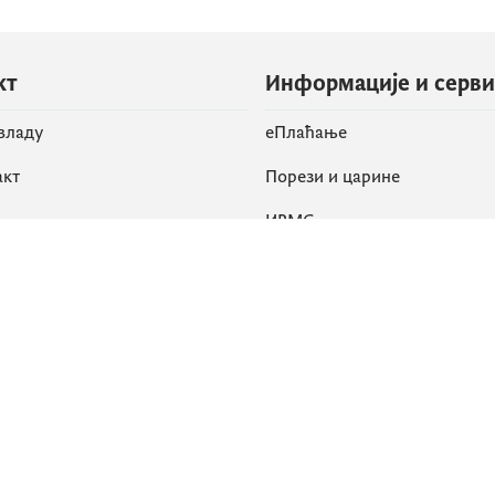
кт
Информације и серв
 владу
eПлаћање
акт
Порези и царине
ИРМС
вене мреже
k
Приступачност
am
English