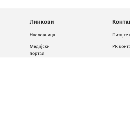
Линкови
Конта
Насловница
Питајте
Медијски
PR конт
портал
Друшт
Све вијести
Faceboo
Организација
X
Библиотека
Instagr
еСервиси
YouTube
Flickr