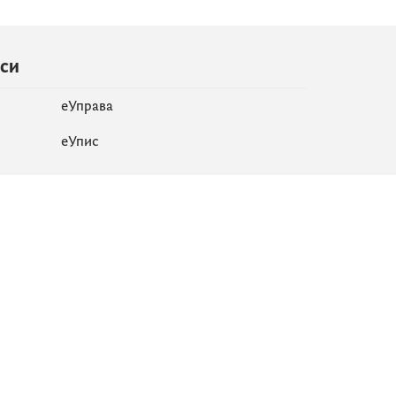
иси
еУправа
eУпис
Мапа сајта