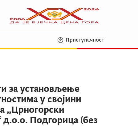
Приступачност
ти за установљење
ностима у својини
ца „Црногорски
д.о.о. Подгорица (без