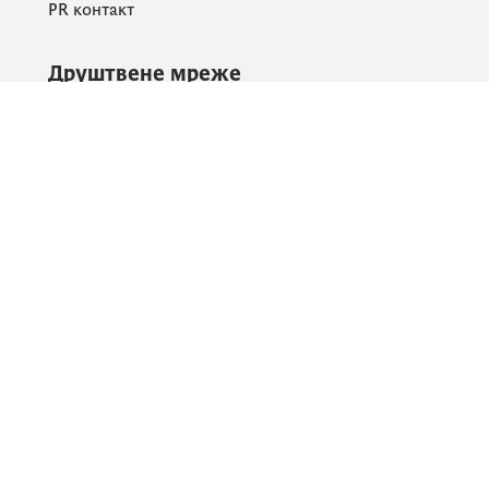
PR контакт
Друштвене мреже
Facebook
X
Instagram
YouTube
Flickr
Информације и сервиси
eПлаћање
еУправа