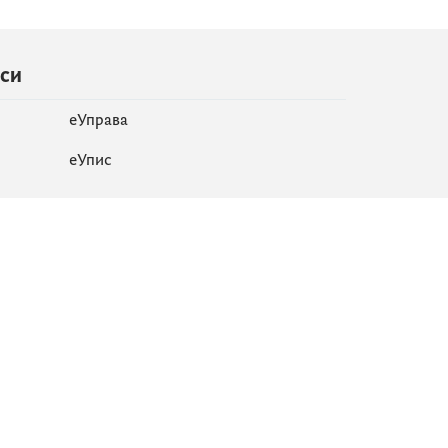
иси
еУправа
eУпис
Мапа сајта