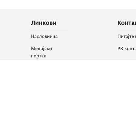
Линкови
Конта
Насловница
Питајте
Медијски
PR конт
портал
Друшт
Све вијести
Faceboo
Организација
X
Библиотека
Instagr
еСервиси
YouTube
Flickr