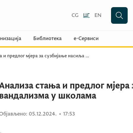
CG
ЦГ
EN
низација
Библиотека
е-Сервиси
а и предлог мјера за сузбијање насиља
...
Анализа стања и предлог мјера 
вандализма у школама
Објављено:
05.12.2024.
•
17:53