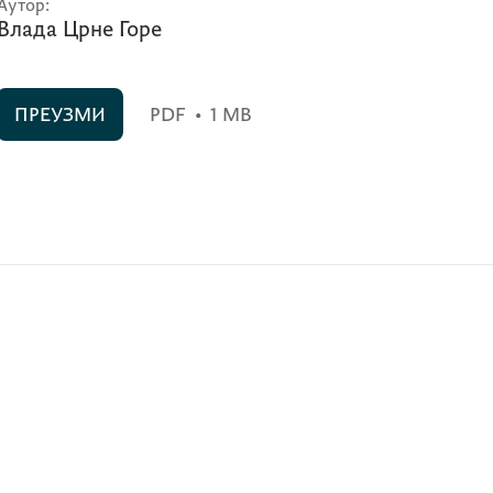
Аутор:
Влада Црне Горе
ПРЕУЗМИ
PDF
•
1 MB