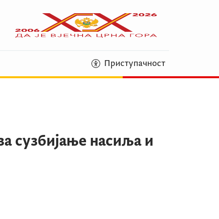
Приступачност
за сузбијање насиља и