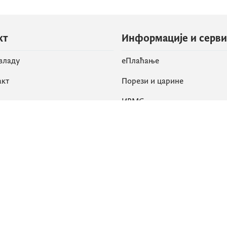
кт
Информације и серв
 владу
eПлаћање
акт
Порези и царине
ИРМС
вене мреже
k
Приступачност
am
English