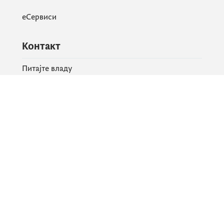
еСервиси
Контакт
Питајте владу
PR контакт
Друштвене мреже
Facebook
X
Instagram
YouTube
Flickr