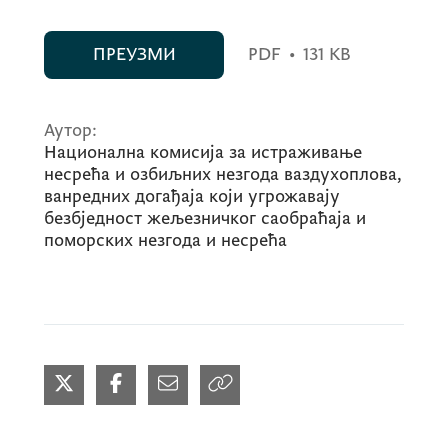
ПРЕУЗМИ
PDF
•
131 KB
Аутор:
Национална комисија за истраживање
несрећа и озбиљних незгода ваздухоплова,
ванредних догађаја који угрожавају
безбједност жељезничког саобраћаја и
поморских незгода и несрећа