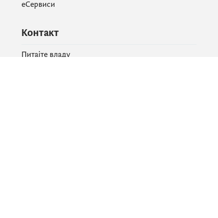
еСервиси
Контакт
Питајте владу
PR контакт
Друштвене мреже
Facebook
X
Instagram
YouTube
Flickr