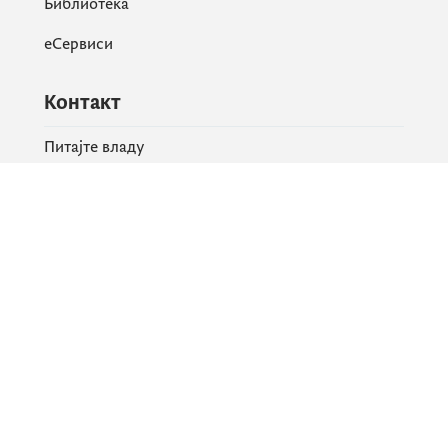
Библиотека
еСервиси
Контакт
Питајте владу
PR контакт
Друштвене мреже
Facebook
X
Instagram
YouTube