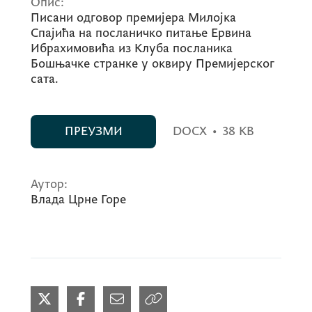
Опис:
Писани одговор премијера Милојка
Спајића на посланичко питање Ервина
Ибрахимовића из Клуба посланика
Бошњачке странке у оквиру Премијерског
сата.
ПРЕУЗМИ
DOCX
•
38 KB
Аутор:
Влада Црне Горе