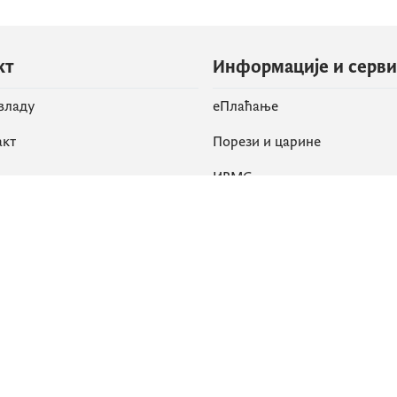
кт
Информације и серв
 владу
eПлаћање
акт
Порези и царине
ИРМС
вене мреже
k
Приступачност
am
English