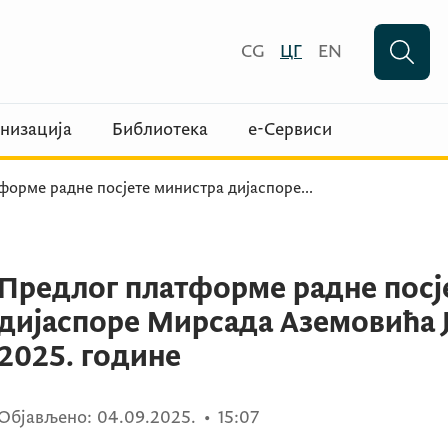
CG
ЦГ
EN
низација
Библиотека
е-Сервиси
форме радне посјете министра дијаспоре
...
Предлог платформе радне посј
дијаспоре Мирсада Аземовића Ја
2025. године
Објављено:
04.09.2025.
•
15:07