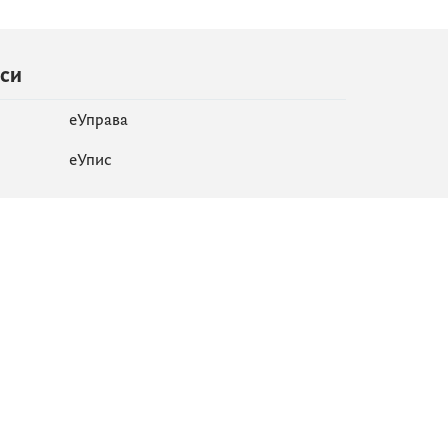
иси
еУправа
eУпис
Мапа сајта