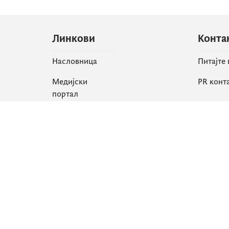
Линкови
Конта
Насловница
Питајте
Медијски
PR конт
портал
Друшт
Све вијести
Faceboo
Организација
X
Библиотека
Instagr
еСервиси
YouTube
Flickr