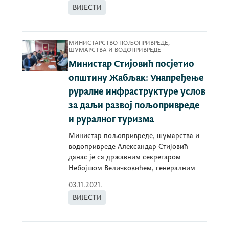
ВИЈЕСТИ
МИНИСТАРСТВО ПОЉОПРИВРЕДЕ,
ШУМАРСТВА И ВОДОПРИВРЕДЕ
Министар Стијовић посјетио
општину Жабљак: Унапређење
руралне инфраструктуре услов
за даљи развој пољопривреде
и руралног туризма
Министар пољопривреде, шумарства и
водопривреде Александар Стијовић
данас је са државним секретаром
Небојшом Величковићем, генералним
директором Директората
03.11.2021.
ВИЈЕСТИ