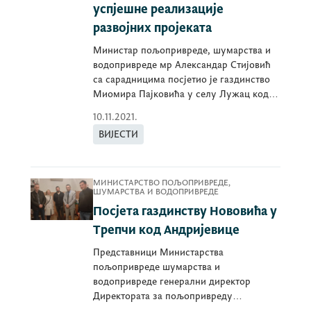
успјешне реализације
развојних пројеката
Министар пољопривреде, шумарства и
водопривреде мр Александар Стијовић
са сарадницима посјетио је газдинство
Миомира Пајковића у селу Лужац код
Берана.
10.11.2021.
ВИЈЕСТИ
МИНИСТАРСТВО ПОЉОПРИВРЕДЕ,
ШУМАРСТВА И ВОДОПРИВРЕДЕ
Посјета газдинству Нововића у
Трепчи код Андријевице
Представници Министарства
пољопривреде шумарства и
водопривреде генерални директор
Директората за пољопривреду
Мирослав Цимбаљевић, начелник