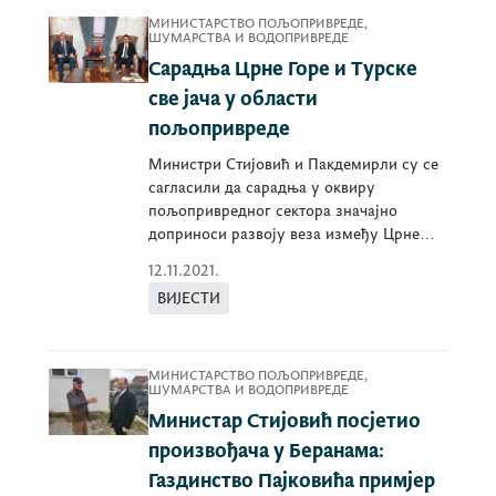
МИНИСТАРСТВО ПОЉОПРИВРЕДЕ,
ШУМАРСТВА И ВОДОПРИВРЕДЕ
Сарадња Црне Горе и Турске
све јача у области
пољопривреде
Министри Стијовић и Пакдемирли су се
сагласили да сарадња у оквиру
пољопривредног сектора значајно
доприноси развоју веза између Црне
Горе и Турске.
12.11.2021.
ВИЈЕСТИ
МИНИСТАРСТВО ПОЉОПРИВРЕДЕ,
ШУМАРСТВА И ВОДОПРИВРЕДЕ
Министар Стијовић посјетио
произвођача у Беранама:
Газдинство Пајковића примјер