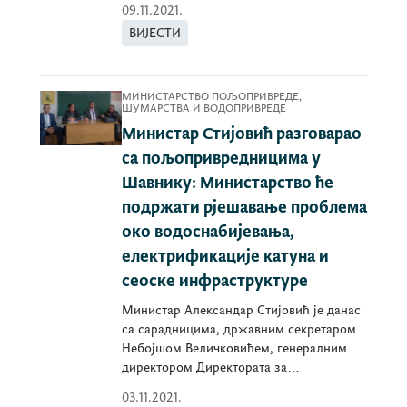
09.11.2021.
Дирекције за
ВИЈЕСТИ
МИНИСТАРСТВО ПОЉОПРИВРЕДЕ,
ШУМАРСТВА И ВОДОПРИВРЕДЕ
Министар Стијовић разговарао
са пољопривредницима у
Шавнику: Министарство ће
подржати рјешавање проблема
око водоснабијевања,
електрификације катуна и
сеоске инфраструктуре
Министар Александар Стијовић је данас
са сарадницима, државним секретаром
Небојшом Величковићем, генералним
директором Директората за
пољопривреду
03.11.2021.