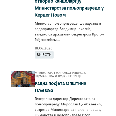
отворио канцеларију
Министарства пољопривреде у
Херцег Новом
Министар пољопривреде, шумарства и
водопривреде Владимир Јоковић,
заједно са државним секретаром Крстом
Рађеновићем...
18.06.2026.
ВИЈЕСТИ
МИНИСТАРСТВО ПОЉОПРИВРЕДЕ,
ШУМАРСТВА И ВОДОПРИВРЕДЕ
Радна посјета Општини
Пљевља
Генерални директор Директората за
пољопривреду Мирослав Цимбаљевић,
секретар Министарства пољопривреде,
шумарства и водопривреде Игор