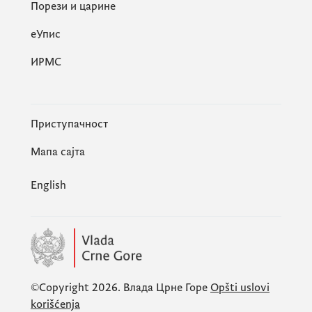
Порези и царине
eУпис
ИРМС
Приступачност
Мапа сајта
English
©Copyright 2026.
Влада Црне Горе
Opšti uslovi
korišćenja