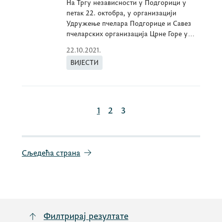
На Тргу независности у Подгорици у
петак 22. октобра, у организацији
Удружење пчелара Подгорице и Савез
пчеларских организација Црне Горе у
сарадњи
22.10.2021.
ВИЈЕСТИ
1
2
3
Сљедећа страна
Филтрирај резултате