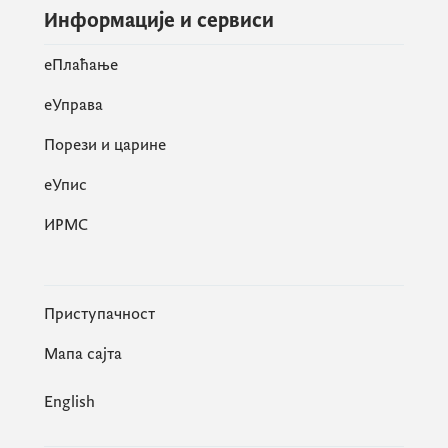
Информације и сервиси
eПлаћање
еУправа
Порези и царине
eУпис
ИРМС
Приступачност
Мапа сајта
English