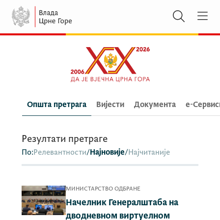
Општа претрага
Вијести
Документа
e-Сервис
Резултати претраге
По:
Релевантности
/
Најновије
/
Најчитаније
МИНИСТАРСТВО ОДБРАНЕ
Начелник Генералштаба на
дводневном виртуелном