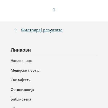
1
Филтрирај резултате
Линкови
Насловница
Медијски портал
Све вијести
Организација
Библиотека