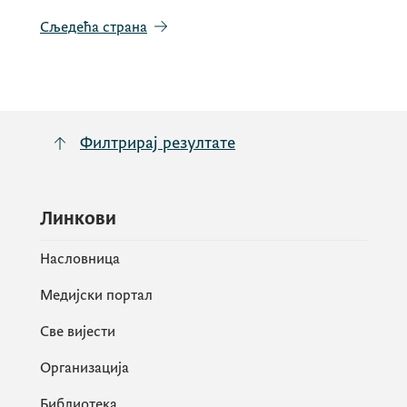
Сљедећа страна
Филтрирај резултате
Линкови
Насловница
Медијски портал
Све вијести
Организација
Библиотека