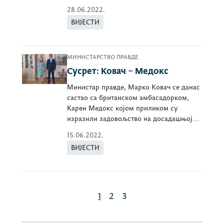
28.06.2022.
ВИЈЕСТИ
МИНИСТАРСТВО ПРАВДЕ
Сусрет: Ковач – Медокс
Министар правде, Марко Ковач се данас
састао са британском амбасадорком,
Карен Медокс којом приликом су
изразили задовољство на досадашњој
сарадњи.Амбасорк
15.06.2022.
ВИЈЕСТИ
1
2
3