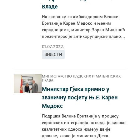
Владе
На састанку са амбасадорком Велике
Британије Карен Медокс и њеним
сарадницима, министар Зоран Миљанић
презентирао је антикорупцијске планове
43. Владе ЦГ.
01.07.2022.
ВИЈЕСТИ
МИНИСТАРСТВО ЉУДСКИХ И МАЊИНСКИХ
ПРАВА
Министар Гјека примио у
званичну посјету Њ.Е. Карен
Медокс
Подршка Велике Британије у процесу
европских интеграција потврда је високо
квалитетних односа између двије
државе, казао је министар Дјека