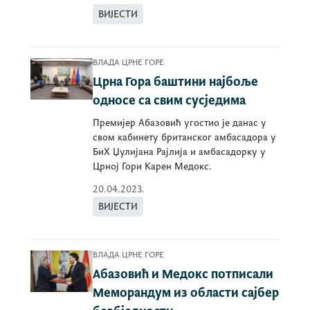
ВИЈЕСТИ
ВЛАДА ЦРНЕ ГОРЕ
Црна Гора баштини најбоље
односе са свим сусједима
Премијер Абазовић угостио је данас у
свом кабинету британског амбасадора у
БиХ Џулијана Рајлија и амбасадорку у
Црној Гори Карен Медокс.
20.04.2023.
ВИЈЕСТИ
ВЛАДА ЦРНЕ ГОРЕ
Абазовић и Медокс потписали
Меморандум из области сајбер