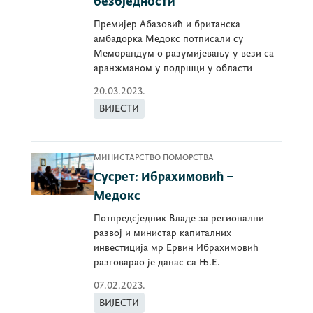
безбједности
Премијер Абазовић и британска
амбадорка Медокс потписали су
Меморандум о разумијевању у вези са
аранжманом у подршци у области
сајбер безбједности.
20.03.2023.
ВИЈЕСТИ
МИНИСТАРСТВО ПОМОРСТВА
Сусрет: Ибрахимовић –
Медокс
Потпредсједник Владе за регионални
развој и министар капиталних
инвестиција мр Ервин Ибрахимовић
разговарао је данас са Њ.Е.
амбасадорком Карен Медокс.
07.02.2023.
ВИЈЕСТИ