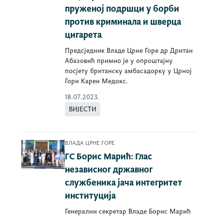
пруженој подршци у борби
против криминала и шверца
цигарета
Предсједник Владе Црне Горе др Дритан
Абазовић примио је у опроштајну
посјету британску амбасадорку у Црној
Гори Карен Медокс.
18.07.2023.
ВИЈЕСТИ
ВЛАДА ЦРНЕ ГОРЕ
ГС Борис Марић: Глас
независног државног
службеника јача интегритет
институција
Генерални секретар Владе Борис Марић