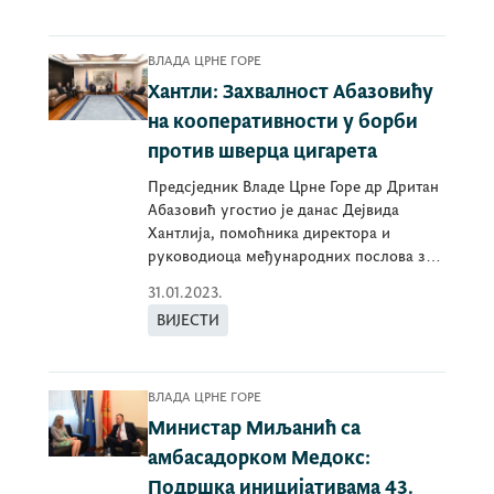
ВЛАДА ЦРНЕ ГОРЕ
Хантли: Захвалност Абазовићу
на кооперативности у борби
против шверца цигарета
Предсједник Владе Црне Горе др Дритан
Абазовић угостио је данас Дејвида
Хантлија, помоћника директора и
руководиоца међународних послова за
регион ЗБ...
31.01.2023.
ВИЈЕСТИ
ВЛАДА ЦРНЕ ГОРЕ
Министар Миљанић са
амбасадорком Медокс:
Подршка иницијативама 43.