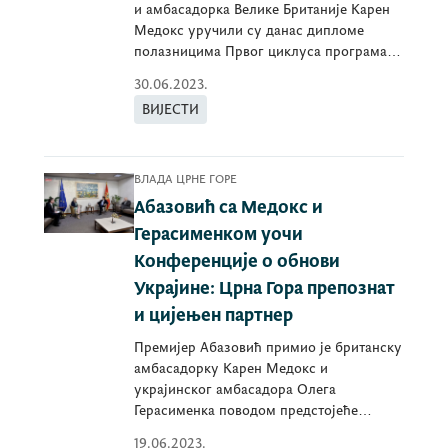
и амбасадорка Велике Британије Карен
Медокс уручили су данас дипломе
полазницима Првог циклуса програма
образовања...
30.06.2023.
ВИЈЕСТИ
ВЛАДА ЦРНЕ ГОРЕ
Абазовић са Медокс и
Герасименком уочи
Конференције о обнови
Украјине: Црна Гора препознат
и цијењен партнер
Премијер Абазовић примио је британску
амбасадорку Карен Медокс и
украјинског амбасадора Олега
Герасименка поводом предстојеће
Конференције о обнови Украјине.
19.06.2023.