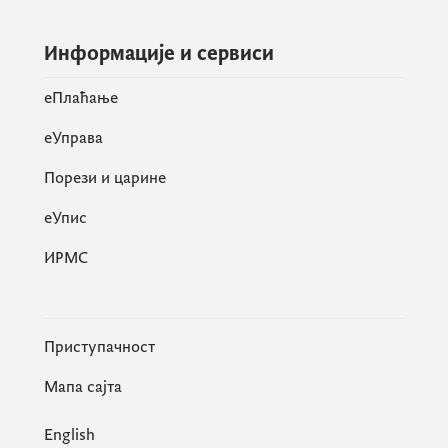
Информације и сервиси
eПлаћање
еУправа
Порези и царине
eУпис
ИРМС
Приступачност
Мапа сајта
English