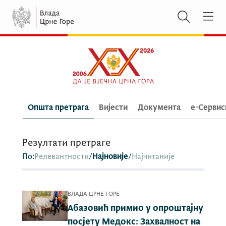
Општа претрага
Вијести
Документа
e-Сервис
Резултати претраге
По:
Релевантности
/
Најновије
/
Најчитаније
ВЛАДА ЦРНЕ ГОРЕ
Абазовић примио у опроштајну
посјету Медокс: Захвалност на