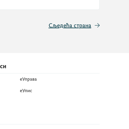
Сљедећа страна
иси
еУправа
eУпис