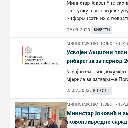
Министар Јоковић је саоп
поступку, све захтјеве уп
информисати их о повра
09.09.2025.
ВИЈЕСТИ
МИНИСТАРСТВО ПОЉОПРИВРЕД
Усвојен Акциони план 
рибарства за период 
Усвајањем овог документа
мјерила за затварање Пог
22.07.2025.
ВИЈЕСТИ
МИНИСТАРСТВО ПОЉОПРИВРЕД
Министар Јоковић и а
пољопривредне сарад