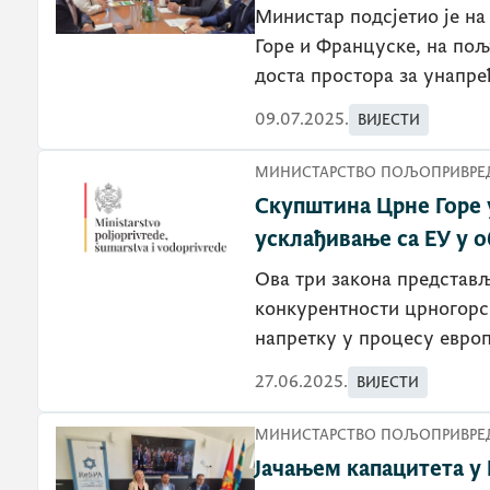
Министар подсјетио је на досадашњу успјешну сарадњу Црне
Горе и Француске, на по
доста простора за унапр
09.07.2025.
ВИЈЕСТИ
МИНИСТАРСТВО ПОЉОПРИВРЕД
Скупштина Црне Горе 
усклађивање са ЕУ у о
️Ова три закона представ
конкурентности црногорс
напретку у процесу европ
27.06.2025.
ВИЈЕСТИ
МИНИСТАРСТВО ПОЉОПРИВРЕД
Јачањем капацитета у 