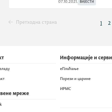
07.10.2021.
ВИЈЕСТИ
Претходна страна
1
2
кт
Информације и серв
 владу
eПлаћање
акт
Порези и царине
ИРМС
вене мреже
k