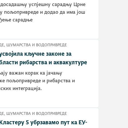
љу пољопривреде и додао да има још
еђење сарадње
Е, ШУМАРСТВА И ВОДОПРИВРЕДЕ
усвојила кључне законе за
бласти рибарства и аквакултуре
љају важан корак ка јачању
ке пољопривреде и рибарства и
ских интеграција.
Е, ШУМАРСТВА И ВОДОПРИВРЕДЕ
Кластеру 5 убрзавамо пут ка ЕУ-