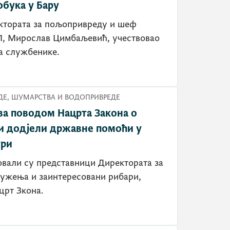
обука у Бару
ктората за пољопривреду и шеф
11, Мирослав Цимбаљевић, учествовао
за службенике.
Е, ШУМАРСТВА И ВОДОПРИВРЕДЕ
ва поводом Нацрта Закона о
и додјели државне помоћи у
ури
овали су представници Директората за
ружења и заинтересовани рибари,
црт Зкона.