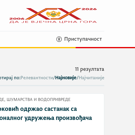
Приступачност
11
резултата
тирај по:
Релевантности
/
Најновије
/
Најчитаније
Е, ШУМАРСТВА И ВОДОПРИВРЕДЕ
ковић одржао састанак са
оналног удружења произвођача