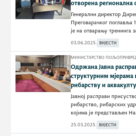
отворена регионална 
Генерални директор Дире
Преговарачког поглавља 
је на отварању тренинга 
03.06.2025.
ВИЈЕСТИ
МИНИСТАРСТВО ПОЉОПРИВРЕД
Одржана Јавна распра
структурним мјерама 
рибарству и аквакулт
Јавној расправи присуств
рибарство, рибарских уд
којима је представљен На
25.03.2025.
ВИЈЕСТИ