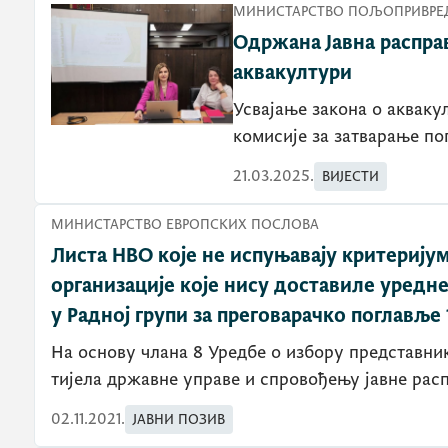
МИНИСТАРСТВО ПОЉОПРИВРЕД
Одржана Јавна распра
аквакултури
Усвајање закона о аквакул
комисије за затварање по
21.03.2025.
ВИЈЕСТИ
МИНИСТАРСТВО ЕВРОПСКИХ ПОСЛОВА
Листа НВО које не испуњавају критерију
организације које нису доставиле уредне
у Радној групи за преговарачко поглавље 
На основу члана 8 Уредбе о избору представни
тијела државне управе и спровођењу јавне расп
02.11.2021.
ЈАВНИ ПОЗИВ