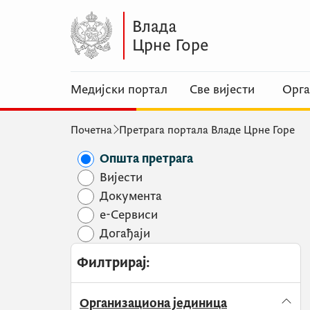
Медијски портал
Све вијести
Орга
Почетна
Претрага портала Владе Црне Горе
Општа претрага
Вијести
Документа
e-Сервиси
Догађаји
Филтрирај
:
Организациона јединица