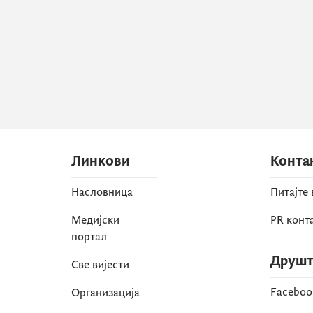
Линкови
Конта
Насловница
Питајте
Медијски
PR конт
портал
Друшт
Све вијести
Faceboo
Организација