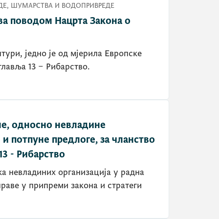
Е, ШУМАРСТВА И ВОДОПРИВРЕДЕ
ва поводом Нацрта Закона о
тури, једно је од мјерила Европске
главља 13 – Рибарство.
ме, односно невладине
 и потпуне предлоге, за чланство
13 - Рибарство
ка невладиних организација у радна
раве у припреми закона и стратеги