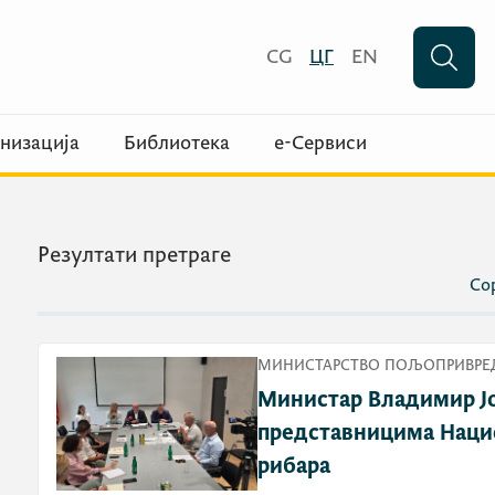
CG
ЦГ
EN
низација
Библиотека
е-Сервиси
Резултати претраге
Сор
МИНИСТАРСТВО ПОЉОПРИВРЕД
Министар Владимир Јо
представницима Наци
рибара