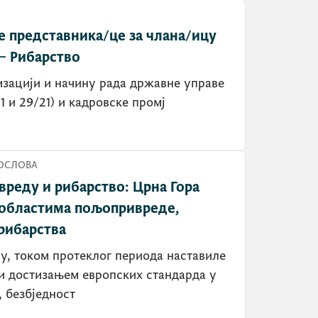
е представника/це за члана/ицу
 – Рибарство
изацији и начину рада државне управе
21 и 29/21) и кадровске промј
ОСЛОВА
реду и рибарство: Црна Гора
 областима пољопривреде,
 рибарства
у, током протеклог периода наставиле
и достизањем европских стандарда у
 безбједност