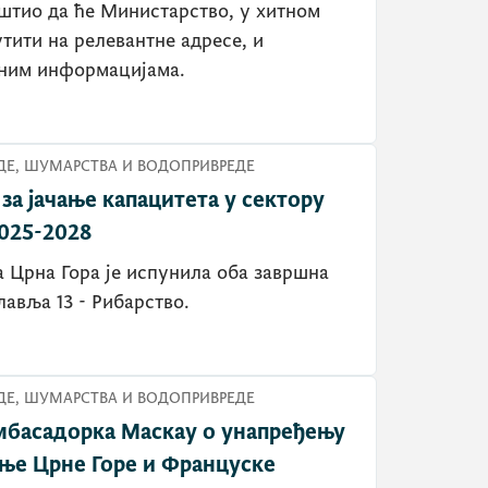
штио да ће Министарство, у хитном
утити на релевантне адресе, и
тним информацијама.
Е, ШУМАРСТВА И ВОДОПРИВРЕДЕ
за јачање капацитета у сектору
2025-2028
 Црна Гора је испунила оба завршна
лавља 13 - Рибарство.
Е, ШУМАРСТВА И ВОДОПРИВРЕДЕ
мбасадорка Маскаy о унапређењу
ње Црне Горе и Француске