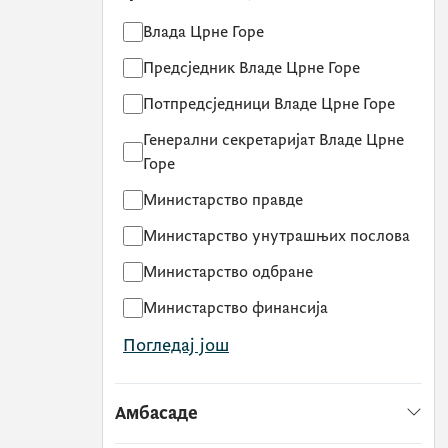
Влада Црне Горе
Предсједник Владе Црне Горе
Потпредсједници Владе Црне Горе
Генерални секретаријат Владе Црне
Горе
Министарство правде
Министарство унутрашњих послова
Министарство одбране
Министарство финансија
Погледај још
Амбасаде