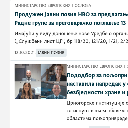
МИНИСТАРСТВО ЕВРОПСКИХ ПОСЛОВА
Продужен Јавни позив НВО за предлагањ
Радне групе за преговарачко поглавље 13
Имајући у виду доношење нове Уредбе о орган
(„Службени лист ЦГ“, бр 118/20, 121/20, 1/21, 2/
12.10.2021.
ЈАВНИ ПОЗИВ
МИНИСТАРСТВО ЕВРОПСКИХ П
Пододбор за пољоприв
наставила напредак у
безбједности хране и
Црногорске институције с
са испуњавањем обавеза 
областима пољопривреде,