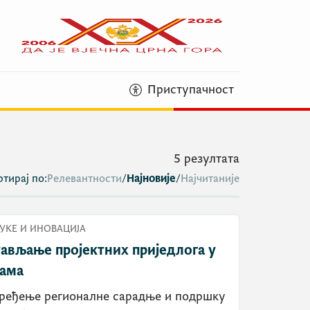
Приступачност
5
резултата
тирај по:
Релевантности
/
Најновије
/
Најчитаније
УКЕ И ИНОВАЦИЈА
тављање пројектних приједлога у
рама
ређење регионалне сарадње и подршку