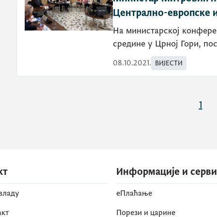
Централно-европске и
На министарској конфере
средине у Црној Гори, по
08.10.2021.
ВИЈЕСТИ
1
кт
Информације и серв
 владу
eПлаћање
акт
Порези и царине