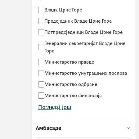
Влада Црне Горе
Предсједник Владе Црне Горе
Потпредсједници Владе Црне Горе
Генерални секретаријат Владе Црне
Горе
Министарство правде
Министарство унутрашњих послова
Министарство одбране
Министарство финансија
Погледај још
Амбасаде