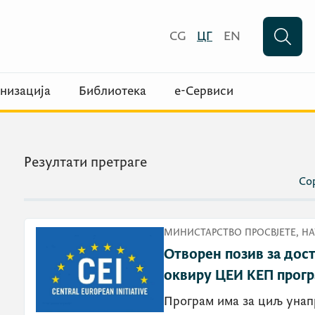
CG
ЦГ
EN
низација
Библиотека
е-Сервиси
Резултати претраге
Сор
МИНИСТАРСТВО ПРОСВЈЕТЕ, НА
Отворен позив за дос
оквиру ЦЕИ КЕП прог
Програм има за циљ унап