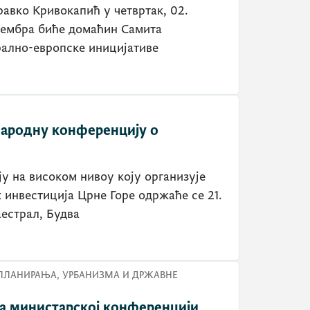
авко Кривокапић у четвртак, 02.
ецембра биће домаћин Самита
предсједника влада Централно-европске иницијативе
народну конференцију о
у на високом нивоу коју организује
инвестиција Црне Горе одржаће се 21.
аестрал, Будва
ПЛАНИРАЊА, УРБАНИЗМА И ДРЖАВНЕ
а министарској конференцији