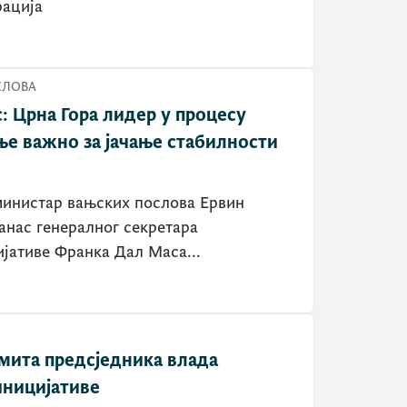
рација
СЛОВА
 Црна Гора лидер у процесу
ње важно за јачање стабилности
министар вањских послова Ервин
анас генералног секретара
јативе Франка Дал Маса...
мита предсједника влада
иницијативе