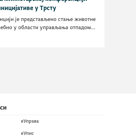
ницијативе у Трсту
нцији је представљено стање животне
себно у области управљања отпадом...
иси
еУправа
eУпис