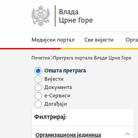
Медијски портал
Све вијести
Орга
Почетна
Претрага портала Владе Црне Горе
Општа претрага
Вијести
Документа
e-Сервиси
Догађаји
Филтрирај
:
Организациона јединица