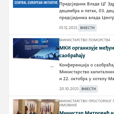
Предсједник Владе ЦГ Здр
децембра и петак, 03. д
01.12.2021.
ВИЈЕСТИ
МИНИСТАРСТВО ПОМОРСТВА
МКИ организује међу
саобраћају
Конференција о саобраћај
Министарство капиталних 
и 22. октобра у хотелу М
20.10.2021.
ВИЈЕСТИ
МИНИСТАРСТВО ПРОСТОРНОГ 
ИМОВИНЕ
Министар Митровић н