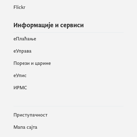
Flickr
Информације и сервиси
eПлаћање
еУправа
Порези и царине
eУпис
ИРМС
Приступачност
Мапа сајта