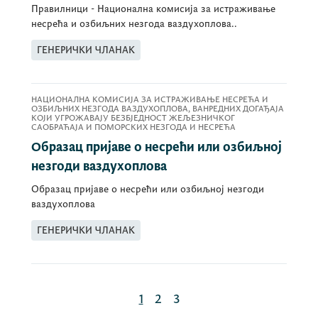
Правилници - Национална комисија за истраживање
несрећа и озбиљних незгода ваздухоплова..
ГЕНЕРИЧКИ ЧЛАНАК
НАЦИОНАЛНА КОМИСИЈА ЗА ИСТРАЖИВАЊЕ НЕСРЕЋА И
ОЗБИЉНИХ НЕЗГОДА ВАЗДУХОПЛОВА, ВАНРЕДНИХ ДОГАЂАЈА
КОЈИ УГРОЖАВАЈУ БЕЗБЈЕДНОСТ ЖЕЉЕЗНИЧКОГ
САОБРАЋАЈА И ПОМОРСКИХ НЕЗГОДА И НЕСРЕЋА
Образац пријаве о несрећи или озбиљној
незгоди ваздухоплова
Образац пријаве о несрећи или озбиљној незгоди
ваздухоплова
ГЕНЕРИЧКИ ЧЛАНАК
1
2
3